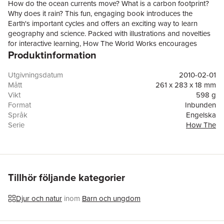
How do the ocean currents move? What is a carbon footprint?
Why does it rain? This fun, engaging book introduces the
Earth's important cycles and offers an exciting way to learn
geography and science. Packed with illustrations and novelties
for interactive learning, How The World Works encourages
Produktinformation
children to think about our impact on the environment, while
engendering respect for the world's natural harmonies.
Utgivningsdatum
2010-02-01
Mått
261 x 283 x 18 mm
Vikt
598 g
Format
Inbunden
Språk
Engelska
Serie
How The
Antal sidor
18
Förlag
Templar Books
Illustratör
Beverley Young
ISBN
9781848771895
Utmärkelser
Short-listed for Blue Peter Children's Book Awards:
Tillhör följande kategorier
The Best Book With Facts 2011
Djur och natur
inom
Barn och ungdom