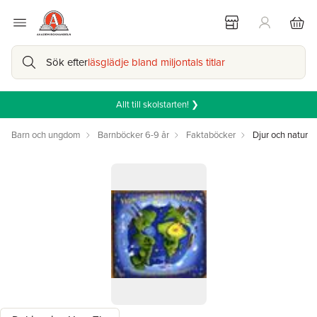
Sök efter
läsglädje bland miljontals titlar
Allt till skolstarten! ❯
Barn och ungdom
Barnböcker 6-9 år
Faktaböcker
Djur och natur