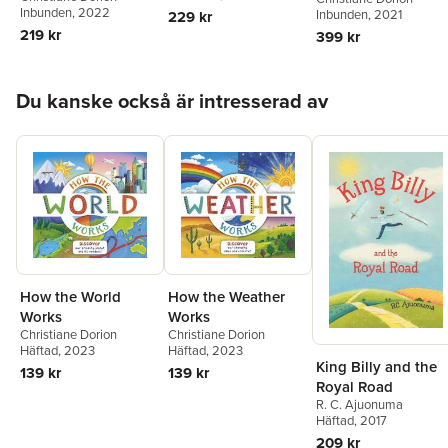
Creatures Who
Inbunden
, 2022
Inbunden
, 2021
229 kr
Inspired Our
219 kr
399 kr
Everyday
Technology
Hoppa över listan
Du kanske också är intresserad av
How the World
How the Weather
Works
Works
Christiane Dorion
Christiane Dorion
Häftad
, 2023
Häftad
, 2023
King Billy and the
139 kr
139 kr
Royal Road
R. C. Ajuonuma
Häftad
, 2017
209 kr