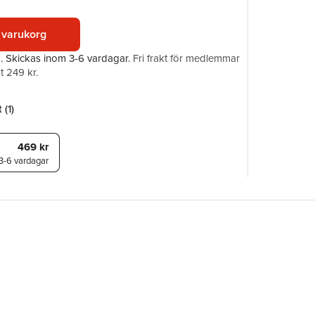
Illustratör
ISBN
 varukorg
a.
Skickas
inom 3-6 vardagar
.
Fri frakt för medlemmar
t 249 kr.
 (
1
)
469 kr
3-6 vardagar