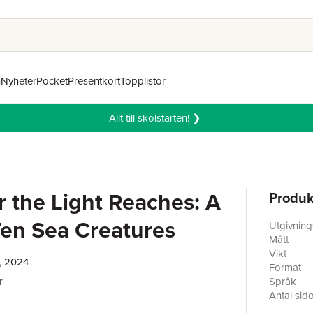
n
Nyheter
Pocket
Presentkort
Topplistor
Allt till skolstarten! ❯
 the Light Reaches: A
Produk
 Ten Sea Creatures
Utgivnin
Mått
Vikt
, 2024
Format
r
Språk
Antal sid
Förlag