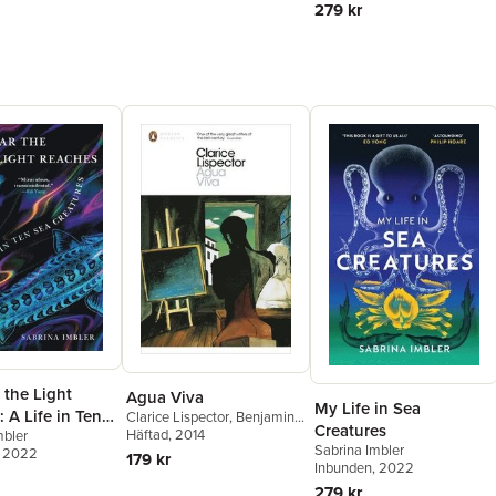
279 kr
 the Light
Agua Viva
My Life in Sea
 A Life in Ten
Clarice Lispector
,
Benjamin
Creatures
Moser
Häftad
, 2014
mbler
atures
Sabrina Imbler
, 2022
179 kr
Inbunden
, 2022
279 kr