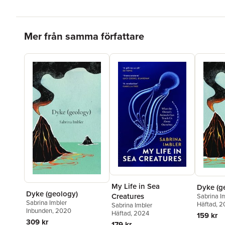
Hoppa över listan
Mer från samma författare
My Life in Sea
Dyke (g
Dyke (geology)
Creatures
Sabrina I
Sabrina Imbler
Häftad
, 
Sabrina Imbler
Inbunden
, 2020
Häftad
, 2024
159 kr
309 kr
179 kr