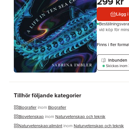
299 kr
Lägg i
Beställningsvar
vid köp för mins
Finns i fler format
Inbunden
Skickas
inom 
Tillhör följande kategorier
Biografier
inom
Biografier
Biovetenskap
inom
Naturvetenskap och teknik
Naturvetenskap:allmänt
inom
Naturvetenskap och teknik