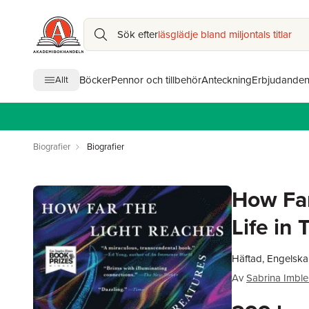
Sök efter
läsglädje bland miljontals titlar
Böcker
Pennor och tillbehör
Anteckning
Erbjudande
Allt
Biografier
Biografier
How Far
Life in
Häftad, Engelska
Av
Sabrina Imble