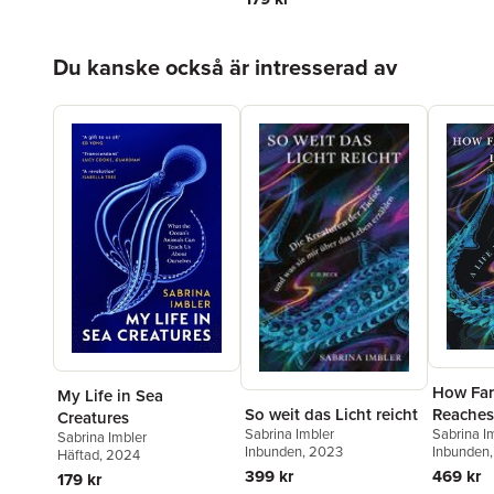
Hoppa över listan
Du kanske också är intresserad av
How Far
My Life in Sea
So weit das Licht reicht
Reaches:
Creatures
Sabrina Imbler
Sabrina I
Sea Cre
Sabrina Imbler
Inbunden
, 2023
Inbunden
Häftad
, 2024
399 kr
469 kr
179 kr