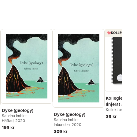
KOLLEGIEBLOCK
Kollegieblock 
linjerat svart
Kollektion Stora A
Dyke (geology)
Dyke (geology)
Sabrina Imbler
39 kr
Sabrina Imbler
Häftad
, 2020
Inbunden
, 2020
159 kr
309 kr