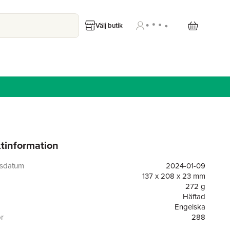
Välj butik
tinformation
gsdatum
2024-01-09
137 x 208 x 23 mm
272 g
Häftad
Engelska
or
288
Little, Brown Paperbacks