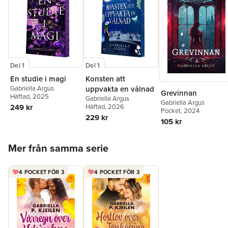
Del 1
Del 1
En studie i magi
Konsten att
Gabriella Argus
uppvakta en vålnad
Grevinnan
Häftad
, 2025
Gabriella Argus
Gabriella Argus
249 kr
Häftad
, 2026
Pocket
, 2024
229 kr
105 kr
Hoppa över listan
Mer från samma serie
4 POCKET FÖR 3
4 POCKET FÖR 3