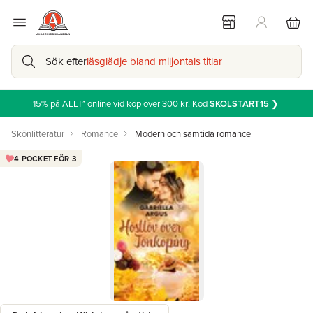
Sök efter
läsglädje bland miljontals titlar
15% på ALLT* online vid köp över 300 kr! Kod
SKOLSTART15
❯
Skönlitteratur
Romance
Modern och samtida romance
4 POCKET FÖR 3