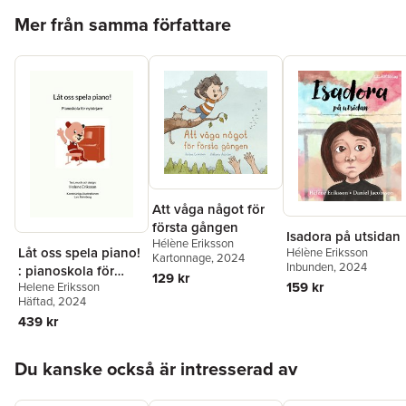
Hoppa över listan
Mer från samma författare
Att våga något för
första gången
Isadora på utsidan
Hélène Eriksson
Låt oss spela piano!
Hélène Eriksson
Kartonnage
, 2024
Inbunden
, 2024
: pianoskola för
129 kr
159 kr
Helene Eriksson
nybörjare
Häftad
, 2024
439 kr
Hoppa över listan
Du kanske också är intresserad av