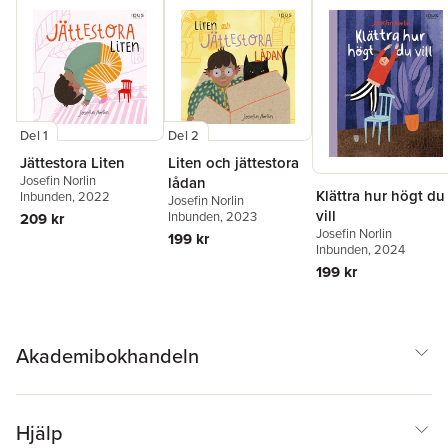
Del 1
Del 2
Jättestora Liten
Liten och jättestora
Josefin Norlin
lådan
Klättra hur högt du
Inbunden
, 2022
Josefin Norlin
vill
Inbunden
, 2023
209 kr
Josefin Norlin
199 kr
Inbunden
, 2024
199 kr
Akademibokhandeln
Hjälp