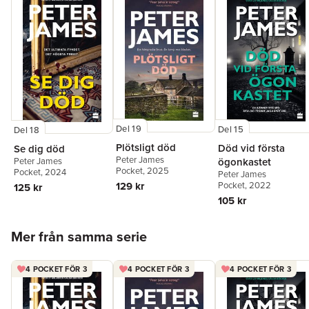
Del 19
Del 15
Del 18
Plötsligt död
Död vid första
Se dig död
Peter James
ögonkastet
Peter James
Pocket
, 2025
Pocket
, 2024
Peter James
129 kr
Pocket
, 2022
125 kr
105 kr
Hoppa över listan
Mer från samma serie
4 POCKET FÖR 3
4 POCKET FÖR 3
4 POCKET FÖR 3