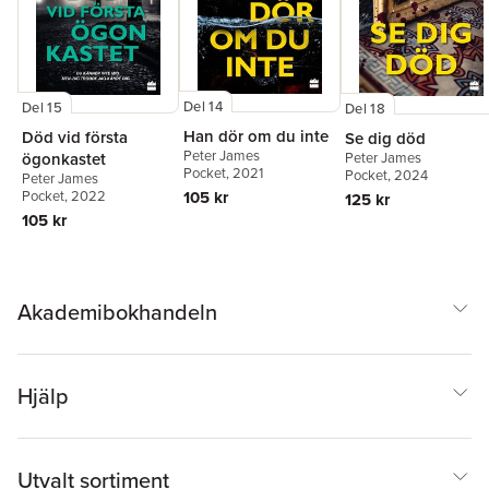
Del 14
Del 15
Del 18
Han dör om du inte
Död vid första
Se dig död
Peter James
ögonkastet
Peter James
Pocket
, 2021
Pocket
, 2024
Peter James
105 kr
Pocket
, 2022
125 kr
105 kr
Akademibokhandeln
Hjälp
Utvalt sortiment