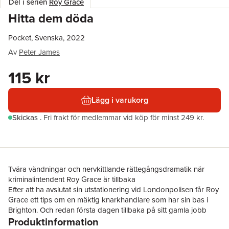
Del i serien
Roy Grace
Hitta dem döda
Pocket, Svenska, 2022
Av
Peter James
115 kr
Lägg i varukorg
Skickas
.
Fri frakt för medlemmar vid köp för minst 249 kr.
Tvära vändningar och nervkittlande rättegångsdramatik när
kriminalintendent Roy Grace är tillbaka
Efter att ha avslutat sin utstationering vid Londonpolisen får Roy
Grace ett tips om en mäktig knarkhandlare som har sin bas i
Brighton. Och redan första dagen tillbaka på sitt gamla jobb
Produktinformation
kallas han till vad som först verkar vara ett motivlöst mord. Men