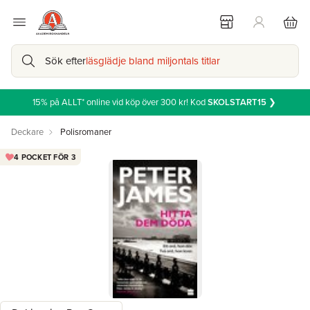
Sök efter
läsglädje bland miljontals titlar
15% på ALLT* online vid köp över 300 kr! Kod
SKOLSTART15
❯
Deckare
Polisromaner
4 POCKET FÖR 3