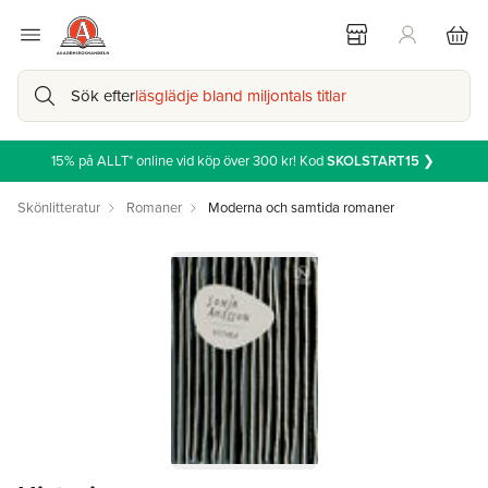
Sök efter
läsglädje bland miljontals titlar
15% på ALLT* online vid köp över 300 kr! Kod
SKOLSTART15
❯
Skönlitteratur
Romaner
Moderna och samtida romaner