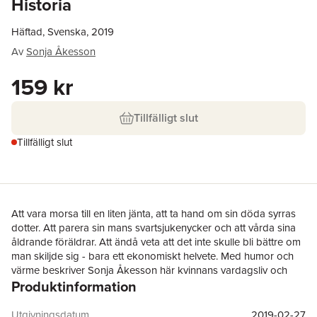
Historia
Häftad, Svenska, 2019
Av
Sonja Åkesson
159 kr
Tillfälligt slut
Tillfälligt slut
Att vara morsa till en liten jänta, att ta hand om sin döda syrras
dotter. Att parera sin mans svartsjukenycker och att vårda sina
åldrande föräldrar. Att ändå veta att det inte skulle bli bättre om
man skiljde sig - bara ett ekonomiskt helvete. Med humor och
värme beskriver Sonja Åkesson här kvinnans vardagsliv och
Produktinformation
utsatthet, på det nyenkla språk som har blivit hennes främsta
kännetecken.
Jag kan som sagt inte förklara varför jag håller på på det här
Utgivningsdatum
2019-02-27