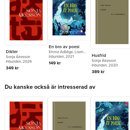
En bro av poesi
Dikter
Emma Adbåge
,
Lisen
Husfrid
Adbåge
Inbunden
,
Carl Jonas Love
, 2021
Sonja Åkesson
Sonja Åkesson
Almqvist
,
Bengt Cidden
Inbunden
, 2026
149 kr
Inbunden
, 2020
Andersson
,
Werner
349 kr
Aspenström
,
Kaj
389 kr
Beckman
,
Aase Berg
,
Bo
Bergman
,
Erik Blomberg
,
Hoppa över listan
Daniel Boyacioglu
,
Karin
Du kanske också är intresserad av
Boye
,
Tage Danielsson
,
Elmer Diktonius
,
Vilhelm
Ekelund
,
Gunnar Ekelöf
,
Nils Ferlin
,
Tua
Forsström
,
Gustaf
Fröding
,
Brita af
Geijerstam
,
Albert
Teodor Gellerstedt
,
Hjalmar Gullberg
,
Britt G