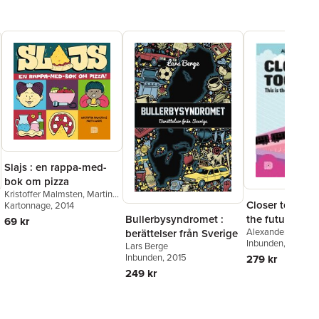
Slajs : en rappa-med-
bok om pizza
Kristoffer Malmsten
,
Martin
Closer together 
Ander
Kartonnage
, 2014
Bullerbysyndromet :
the future of ci
69 kr
Alexander Ståhle
berättelser från Sverige
Inbunden
, 2016
Lars Berge
Inbunden
, 2015
279 kr
249 kr