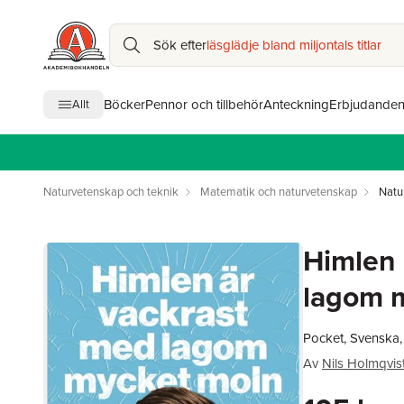
Sök efter
läsglädje bland miljontals titlar
Böcker
Pennor och tillbehör
Anteckning
Erbjudande
Allt
Naturvetenskap och teknik
Matematik och naturvetenskap
Natu
Himlen 
lagom 
Pocket, Svenska,
Av
Nils Holmqvis