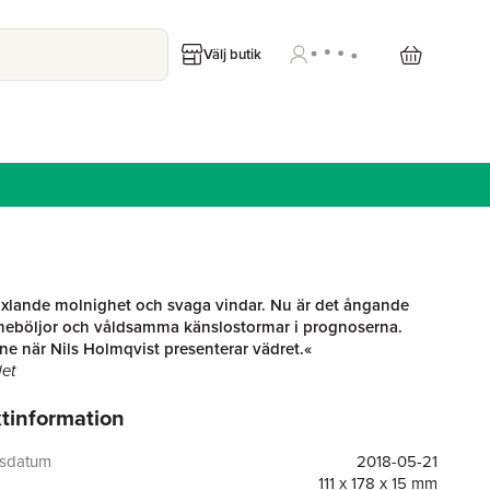
Välj butik
xlande molnighet och svaga vindar. Nu är det ångande
meböljor och våldsamma känslostormar i prognoserna.
e när Nils Holmqvist presenterar vädret.«
et
tinformation
sin livstid uppleva stormar, värmeböljor, skyfall, otaliga
ch högtrycksryggar utan att förstå hur de blir till är inget sätt
Men låt oss inte stanna vid att förstå, låt oss också uppskatta
gsdatum
2018-05-21
imlen och molnens ständigt föränderliga skönhet.
111 x 178 x 15 mm