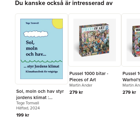
Du kanske också är intresserad av
Pussel 1000 bitar -
Pussel 1
Pieces of Art
Warhol'
Martin Ander
Martin An
Sol, moln och hav styr
279 kr
279 kr
jordens klimat :
Tege Tornvall
klimathandbok för
Häftad
, 2024
vetgiriga
199 kr