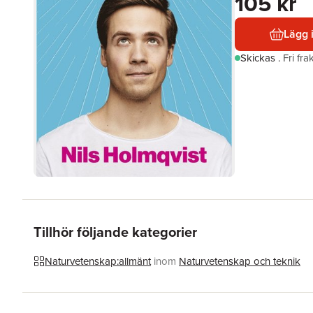
105 kr
Lägg 
Skickas
.
Fri fr
Tillhör följande kategorier
Naturvetenskap:allmänt
inom
Naturvetenskap och teknik
Hoppa över listan