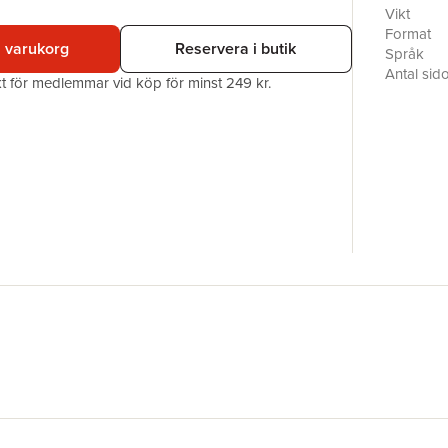
Vikt
Himlen ä
Format
i varukorg
Reservera i butik
och humor
Språk
kära väde
Antal sid
akt för medlemmar vid köp för minst 249 kr.
Upplaga
Nils Hol
Förlag
Köpenhamn
Illustratör
Enligt ho
ISBN
precis so
mycket m