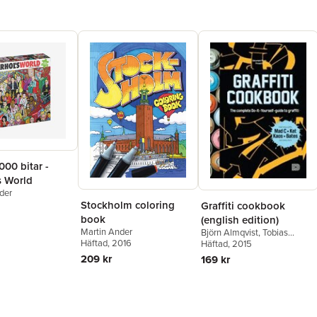
000 bitar -
s World
der
Stockholm coloring
Graffiti cookbook
book
(english edition)
Martin Ander
Björn Almqvist
,
Tobias
Häftad
, 2016
Barenthin Lindblad
Häftad
, 2015
,
Mikael
Nyström
,
Torkel Sjöstrand
,
209 kr
169 kr
Bjorn Almqvist
,
Tobias
Barenthin Lindblad
,
Torkel
Sjostrand