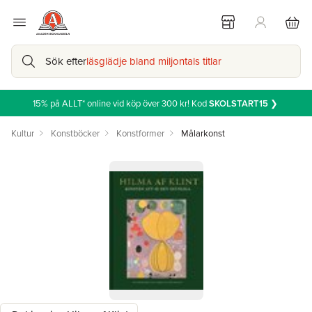
Sök efter
läsglädje bland miljontals titlar
15% på ALLT* online vid köp över 300 kr! Kod
SKOLSTART15
❯
Kultur
Konstböcker
Konstformer
Målarkonst