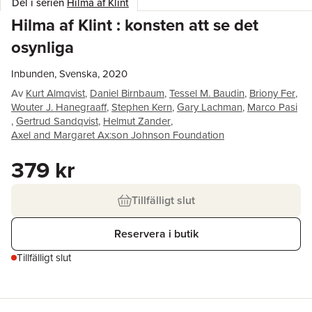
Del i serien
Hilma af Klint
Hilma af Klint : konsten att se det
osynliga
Inbunden, Svenska, 2020
Av
Kurt Almqvist
,
Daniel Birnbaum
,
Tessel M. Baudin
,
Briony Fer
,
Wouter J. Hanegraaff
,
Stephen Kern
,
Gary Lachman
,
Marco Pasi
,
Gertrud Sandqvist
,
Helmut Zander
,
Axel and Margaret Ax:son Johnson Foundation
379 kr
Tillfälligt slut
Reservera i butik
Tillfälligt slut