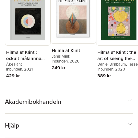
Hilma af Klint
Hilma af Klint :
Hilma af Klint : the
Janis Mink
ockult målarinna
art of seeing the
Inbunden
, 2026
och abstrakt pionjär
Åke Fant
invisible
Daniel Birnbaum
,
Tesse
249 kr
Inbunden
, 2021
M. Baudin
Inbunden
, 2020
,
Briony Fer
,
Wouter J. Hanegraaff
,
429 kr
389 kr
Stephen Kern
,
Gary
Lachman
,
Marco Pasi
,
Gertrud Sandqvist
,
Helmut Zander
,
Raphae
Rosenberg
,
Christoph
Akademibokhandeln
Wagner
,
Victoria
Ferentinou
,
Pehr
Sällström
,
Hanne Lorec
Wolfgang Zumdick
,
David Lomas
,
Iris Mülle
Hjälp
Westermann
,
Axel and
Margaret Ax:son
Johnson Foundation
,