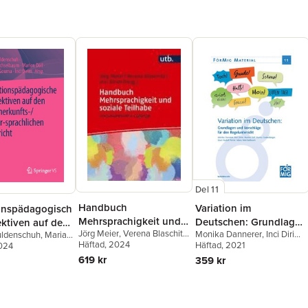
Del 11
Handbuch
Variation im
onspädagogisch
Mehrsprachigkeit und
Deutschen: Grundlagen
ektiven auf den
Jörg Meier
,
Verena Blaschitz
,
Monika Dannerer
,
Inci Dirim
,
soziale Teilhabe
uldenschuh
,
Maria
und Vorschläge für den
rkunfts-/mutter-
Inci Dirim
Häftad
, 2024
Marion Döll
Häftad
, 2021
,
Hanna
baum
2024
,
Marion Döll
,
Regelunterricht
chen Unterricht
Grabenberger
,
Kevin Rudolf
 Gouma
,
İnci Dirim
619 kr
359 kr
Perner
,
Maria Weichselbaum