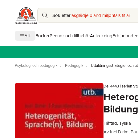
Sök efter
läsglädje bland miljontals titlar
Böcker
Pennor och tillbehör
Anteckning
Erbjudande
Allt
Psykologi och pedagogik
Pedagogik
Utbildningsstrategier och ut
Del 4443 i serien
St
Heterog
Bildun
Häftad, Tyska
Av
Inci Dirim
,
Pau