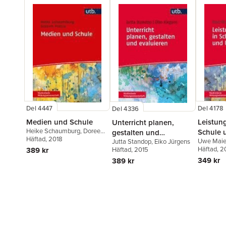
Del 4447
Del 4178
Del 4336
Medien und Schule
Leistun
Unterricht planen,
Heike Schaumburg
,
Doreen
Schule 
gestalten und
Prasse
Häftad
, 2018
Uwe Maie
Jutta Standop
,
Eiko Jürgens
evaluieren
Häftad
, 2
389 kr
Häftad
, 2015
349 kr
389 kr