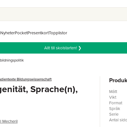
n
Nyheter
Pocket
Presentkort
Topplistor
Allt till skolstarten! ❯
bildningspolitik
Produk
udientexte Bildungswissenschaft
enität, Sprache(n),
Mått
g
Vikt
Format
Språk
Serie
Antal sid
l Mecheril
Förlag