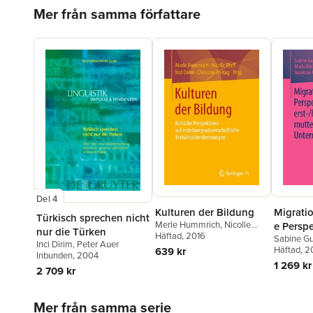
Hoppa över listan
Mer från samma författare
Del 4
Kulturen der Bildung
Migrati
Türkisch sprechen nicht
Merle Hummrich
,
Nicolle
e Persp
nur die Türken
Pfaff
Häftad
,
İnci Dirim
, 2016
,
Christine
Sabine G
erst-/he
Inci Dirim
,
Peter Auer
Freitag
Weichsel
Häftad
, 
639 kr
sprachli
Inbunden
, 2004
Assimina
1 269 kr
2 709 kr
Hoppa över listan
Mer från samma serie