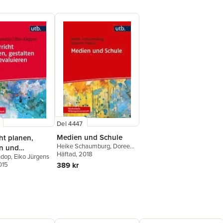
Del 4447
Medien und Schule
ht planen,
Heike Schaumburg
,
Doreen
en und
Prasse
Häftad
, 2018
ndop
,
Eiko Jürgens
ren
389 kr
015