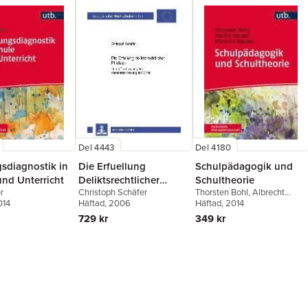
Del 4443
Del 4180
gsdiagnostik in
Die Erfuellung
Schulpädagogik und
und Unterricht
Deliktsrechtlicher
Schultheorie
r
Christoph Schäfer
Thorsten Bohl
,
Albrecht
Pflichten
014
Häftad
, 2006
Wacker
Häftad
, 2014
,
Martin Harant
729 kr
349 kr