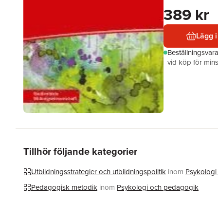
389 kr
Lägg i
Beställningsvar
vid köp för mins
Tillhör följande kategorier
Utbildningsstrategier och utbildningspolitik
inom
Psykologi
Pedagogisk metodik
inom
Psykologi och pedagogik