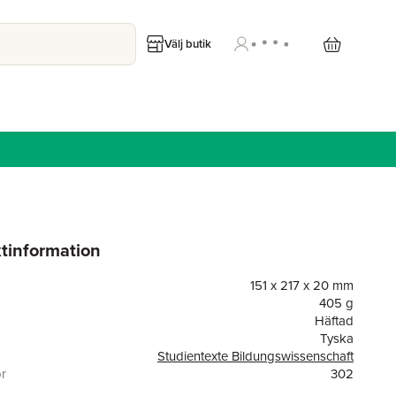
Välj butik
tinformation
151 x 217 x 20 mm
405 g
Häftad
Tyska
Studientexte Bildungswissenschaft
or
302
UTB GmbH