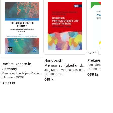
Del 13
Handbuch
Prekäre Verhäl
Racism Debate in
Paul Mecheril
Mehrsprachigkeit und
Germany
Häftad
, 2023
Jörg Meier
,
Verena Blaschitz
,
soziale Teilhabe
Manuela Bojadžijev
,
Robin
Inci Dirim
Häftad
, 2024
639 kr
Celikates
Inbunden
, 2026
,
Paul Mecheril
619 kr
3 109 kr