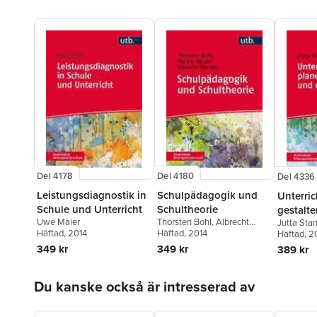
Del 4178
Del 4180
Del 4336
Leistungsdiagnostik in
Schulpädagogik und
Unterric
Schule und Unterricht
Schultheorie
gestalt
Uwe Maier
Thorsten Bohl
,
Albrecht
Jutta Sta
evaluie
Häftad
, 2014
Wacker
Häftad
, 2014
,
Martin Harant
Häftad
, 2
349 kr
349 kr
389 kr
Hoppa över listan
Du kanske också är intresserad av