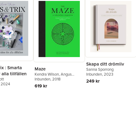
Skapa ditt drömliv
rix : Smarta
Maze
Sanna Sporrong
 alla tillfällen
Inbunden
, 2023
Kendra Wilson
,
Angus
ott
Hyland
Inbunden
, 2018
249 kr
, 2024
619 kr