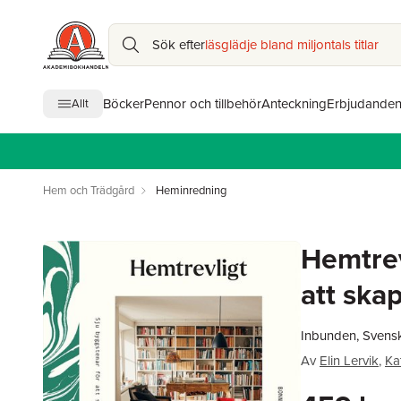
Sök efter
läsglädje bland miljontals titlar
Böcker
Pennor och tillbehör
Anteckning
Erbjudande
Allt
Hem och Trädgård
Heminredning
Hemtrev
att ska
Inbunden, Svens
Av
Elin Lervik
,
Ka