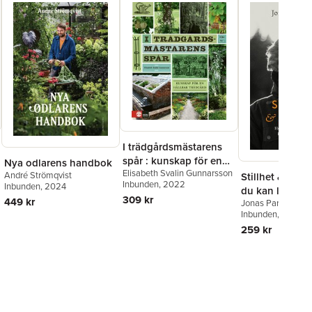
I trädgårdsmästarens
spår : kunskap för en
Nya odlarens handbok
Elisabeth Svalin Gunnarsson
hållbar trädgård
André Strömqvist
Stillhet & rörel
Inbunden
, 2022
Inbunden
, 2024
du kan läka di
309 kr
449 kr
Jonas Parandian
bli starkare och
Inbunden
, 2024
259 kr