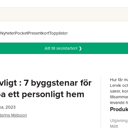
n
Nyheter
Pocket
Presentkort
Topplistor
Allt till skolstarten! ❯
ligt : 7 byggstenar för
Hur får m
Lervik oc
pa ett personligt hem
saker, kon
tillsamman
levande he
ka, 2023
Produk
och förbud
välbefinn
tarina Matsson
människor
Utgivnin
bostäder 
Mått