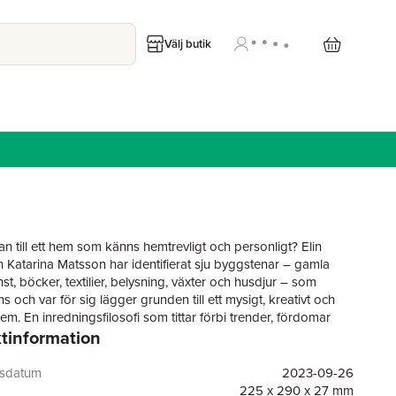
Välj butik
an till ett hem som känns hemtrevligt och personligt? Elin
h Katarina Matsson har identifierat sju byggstenar – gamla
st, böcker, textilier, belysning, växter och husdjur – som
s och var för sig lägger grunden till ett mysigt, kreativt och
m. En inredningsfilosofi som tittar förbi trender, fördomar
tinformation
. De utforskar varför det hemtrevliga är så viktigt för vårt
ande, och hur vi kan inreda för att skapa en plats där
 trivs. För oavsett om man är designintresserad med många
gsdatum
2023-09-26
bakom sig eller ska inreda sitt första hem är det ibland svårt
225 x 290 x 27 mm