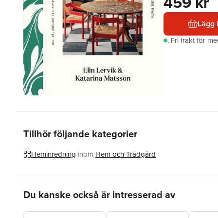
459 kr
Lägg 
.
Fri frakt för m
Tillhör följande kategorier
Heminredning
inom
Hem och Trädgård
Hoppa över listan
Du kanske också är intresserad av