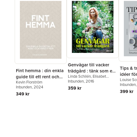
Genvägar till vacker
Tips & t
Fint hemma : din enkla
trädgård : tänk som en
idéer för
Linda Schilén
,
Elisabet
guide till ett rent och
trädgårdsmästare
Louise Sc
Broomé
Inbunden
, 2016
Kevin Florström
inrett hem
Inbunden
Inbunden
, 2024
359 kr
399 kr
349 kr