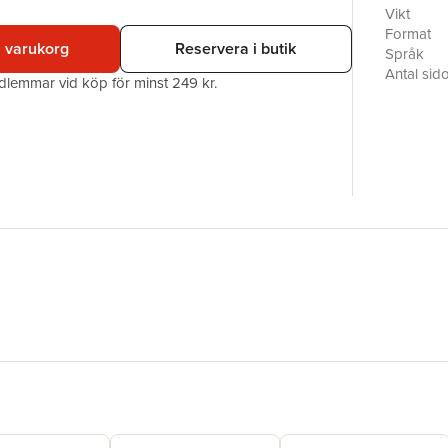
att veta v
Vikt
hem, från 
Format
i varukorg
Reservera i butik
egnahemsb
Språk
och person
Antal sid
edlemmar vid köp för minst 249 kr.
Förlag
ISBN
Miljömärk