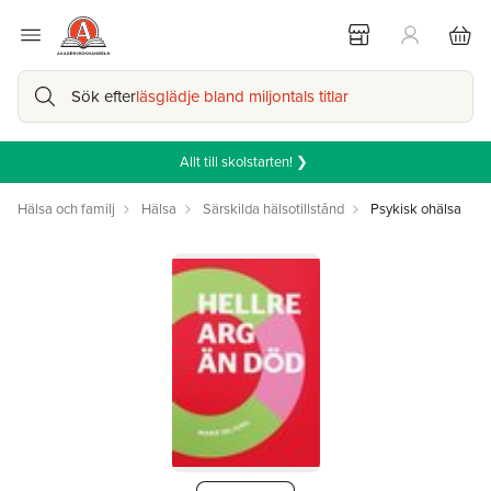
Sök efter
läsglädje bland miljontals titlar
Allt till skolstarten! ❯
Hälsa och familj
Hälsa
Särskilda hälsotillstånd
Psykisk ohälsa