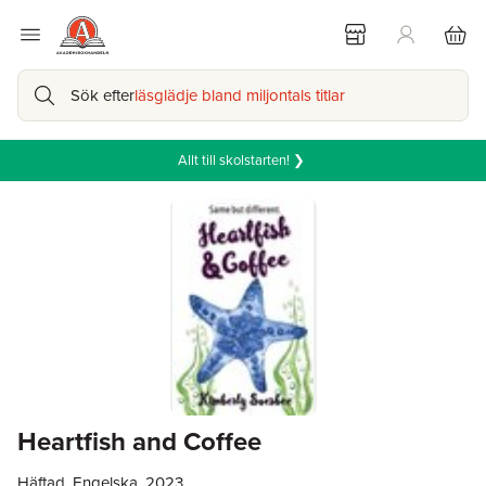
Sök efter
läsglädje bland miljontals titlar
Allt till skolstarten! ❯
Heartfish and Coffee
Häftad, Engelska, 2023