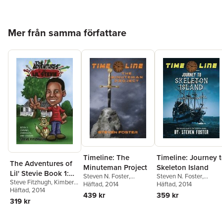
ISBN
9781942508519
Hoppa över listan
Mer från samma författare
Timeline: The
Timeline: Journey 
The Adventures of
Minuteman Project
Skeleton Island
Lil' Stevie Book 1:
Steven N. Foster
,
Steven N. Foster
,
Steve Fitzhugh
,
Kimberly
Canines, Campouts,
Kimberly Soesbee
Häftad
, 2014
Kimberly Soesbee
Häftad
, 2014
Soesbee
Häftad
, 2014
and Cousins
439 kr
359 kr
319 kr
Hoppa över listan