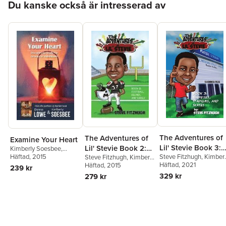
Du kanske också är intresserad av
The Adventures of
The Adventures of
Examine Your Heart
Lil' Stevie Book 3:
Lil' Stevie Book 2:
Kimberly Soesbee
,
Donna Lowe
Häftad
, 2015
Steve Fitzhugh
,
Kimberl
Steve Fitzhugh
,
Kimberly
Surprises, Stadium
Football, Felines,
Soesbee
Häftad
, 2021
Soesbee
Häftad
, 2015
239 kr
and Skates
and Family
329 kr
279 kr