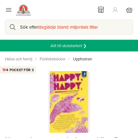
Sök efter
läsglädje bland miljontals titlar
Allt till skolstarten! ❯
Hälsa och familj
Föräldraböcker
Uppfostran
4 POCKET FÖR 3