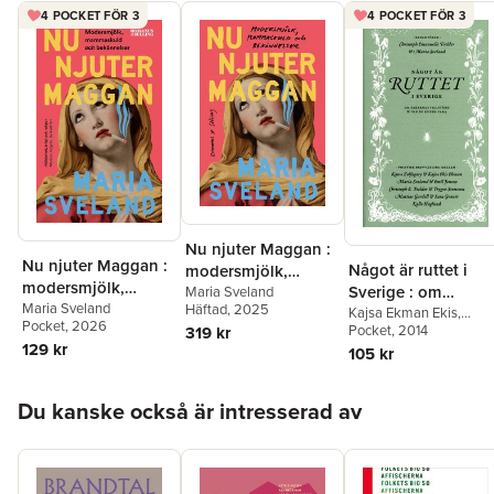
4 POCKET FÖR 3
4 POCKET FÖR 3
Nu njuter Maggan :
Nu njuter Maggan :
Något är ruttet i
modersmjölk,
modersmjölk,
Sverige : om
mammaskuld och
Maria Sveland
mammaskuld och
Maria Sveland
Häftad
, 2025
sakernas tillstånd 
Kajsa Ekman Ekis
,
bekännelser
Pocket
, 2026
Christoph Emanuelle
Pocket
, 2014
bekännelser
319 kr
vad de kunde vara
Fielder
,
Mattias Gardell
,
129 kr
105 kr
Sara Granér
,
Kalle
Haglund
,
Emil Jensen
,
Hoppa över listan
Maria Sveland
,
Trygve
Du kanske också är intresserad av
Svensson
,
Kawa
Zolfagary