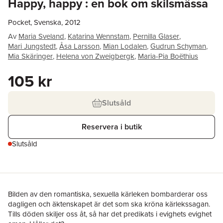
Happy, happy : en bok om skilsmässa
Pocket, Svenska, 2012
Av
Maria Sveland
,
Katarina Wennstam
,
Pernilla Glaser
,
Mari Jungstedt
,
Åsa Larsson
,
Mian Lodalen
,
Gudrun Schyman
,
Mia Skäringer
,
Helena von Zweigbergk
,
Maria-Pia Boëthius
105 kr
Slutsåld
Reservera i butik
Slutsåld
Bilden av den romantiska, sexuella kärleken bombarderar oss
dagligen och äktenskapet är det som ska kröna kärlekssagan.
Tills döden skiljer oss åt, så har det predikats i evighets evighet