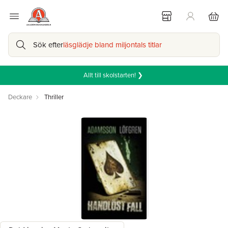
Sök efter
läsglädje bland miljontals titlar
Allt till skolstarten! ❯
Deckare
Thriller