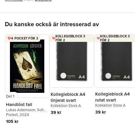
Hoppa över listan
Du kanske också är intresserad av
KOLLEGIEBLOCK 3
KOLLEGIEBLOCK 3
4 POCKET FÖR 3
FÖR 2
FÖR 2
Kollegieblock A4
Kollegieblock A4
Del 1
rutat svart
linjerat svart
Handlöst fall
Kollektion Stora A
Kollektion Stora A
Lukas Adamsson
,
Sofia
39 kr
39 kr
Löfgren
Pocket
, 2024
105 kr