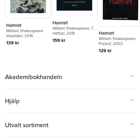
Hamlet
Hamlet
William Shakespeare
,
T.
William Shakespeare
Hamlet
J. B. Spencer
Häftad
, 2015
,
Alan
Inbunden
, 2016
Sinfield
William Shakespeare
159 kr
139 kr
Pocket
, 2003
129 kr
Akademibokhandeln
Hjälp
Utvalt sortiment