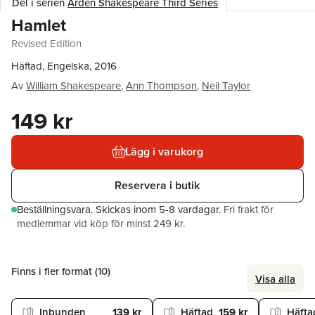
Del i serien
Arden Shakespeare Third Series
Hamlet
Revised Edition
Häftad, Engelska, 2016
Av
William Shakespeare
,
Ann Thompson
,
Neil Taylor
149 kr
Lägg i varukorg
Reservera i butik
Beställningsvara.
Skickas
inom 5-8 vardagar
.
Fri frakt för
medlemmar vid köp för minst 249 kr.
Finns i fler format (
10
)
Visa alla
Inbunden
139 kr
Häftad
159 kr
Häfta