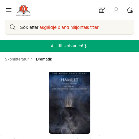
Sök efter
läsglädje bland miljontals titlar
Allt till skolstarten! ❯
Skönlitteratur
Dramatik