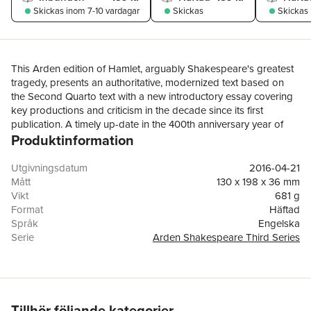
Skickas
inom 7-10 vardagar
Skickas
Skickas
This Arden edition of Hamlet, arguably Shakespeare's greatest
tragedy, presents an authoritative, modernized text based on
the Second Quarto text with a new introductory essay covering
key productions and criticism in the decade since its first
publication. A timely up-date in the 400th anniversary year of
Produktinformation
Shakespeare's death which will ensure the Arden edition
continues to offer students a comprehensive and current critical
account of the play, alongside the most reliable and fully-
Utgivningsdatum
2016-04-21
annotated text available.
Mått
130 x 198 x 36 mm
Vikt
681 g
Format
Häftad
Språk
Engelska
Serie
Arden Shakespeare Third Series
Antal sidor
688
Upplaga
2
Förlag
Bloomsbury Publishing PLC
ISBN
9781472518385
Tillhör följande kategorier