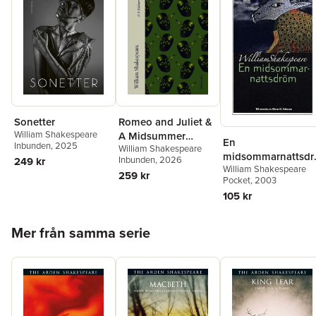
Sonetter
Romeo and Juliet &
William Shakespeare
A Midsummer
En
Inbunden
, 2025
William Shakespeare
Night's Dream
midsommarnattsdr
Inbunden
, 2026
249 kr
William Shakespeare
m
259 kr
Pocket
, 2003
105 kr
Hoppa över listan
Mer från samma serie