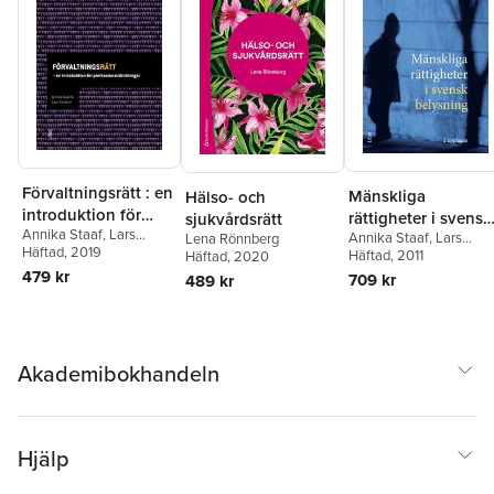
Förvaltningsrätt : en
Mänskliga
Hälso- och
introduktion för
rättigheter i svensk
sjukvårdsrätt
Annika Staaf
,
Lars
professionsutbildni
Annika Staaf
,
Lars
Lena Rönnberg
belysning
Zanderin
Häftad
, 2019
Zanderin
Häftad
, 2011
,
Håkan Hydén
Häftad
, 2020
ngar
Birgitta Nyström
,
Daniel
479 kr
709 kr
489 kr
Silander
,
Eva Schömer
,
Maria Wolmesjö
,
Finnur
Magnússon
Akademibokhandeln
Hjälp