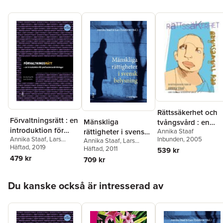
universitetslektor (em.) i politologi vid Linnéuniversitetet samt
knuten till Enheten för rättssociologi vid Lunds universitet.
Rättssäkerhet och
Förvaltningsrätt : en
Mänskliga
tvångsvård : en
introduktion för
rättigheter i svensk
Annika Staaf
rättssociologisk
Annika Staaf
,
Lars
Inbunden
, 2005
professionsutbildni
Annika Staaf
,
Lars
belysning
studie
Zanderin
Häftad
, 2019
Zanderin
Häftad
, 2011
,
Håkan Hydén
,
ngar
539 kr
Birgitta Nyström
,
Daniel
479 kr
709 kr
Silander
,
Eva Schömer
,
Maria Wolmesjö
,
Finnur
Hoppa över listan
Magnússon
Du kanske också är intresserad av