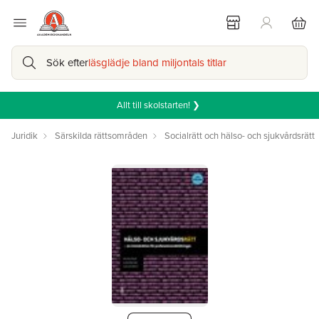
Sök efter
läsglädje bland miljontals titlar
Allt till skolstarten! ❯
Juridik
Särskilda rättsområden
Socialrätt och hälso- och sjukvårdsrätt