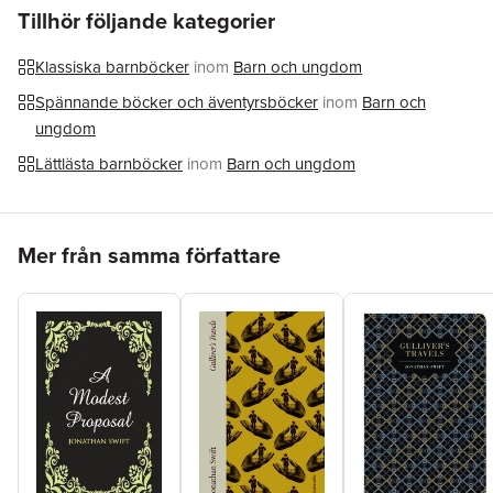
Förlag
Hegas Förlag
Tillhör följande kategorier
Illustratör
Sara Svensson
Medarbetare
Maj Bylock
Klassiska barnböcker
inom
Barn och ungdom
ISBN
9789178819218
Spännande böcker och äventyrsböcker
inom
Barn och
Originaltitel
Gulliver's Travels
ungdom
Lättlästa barnböcker
inom
Barn och ungdom
Hoppa över listan
Mer från samma författare