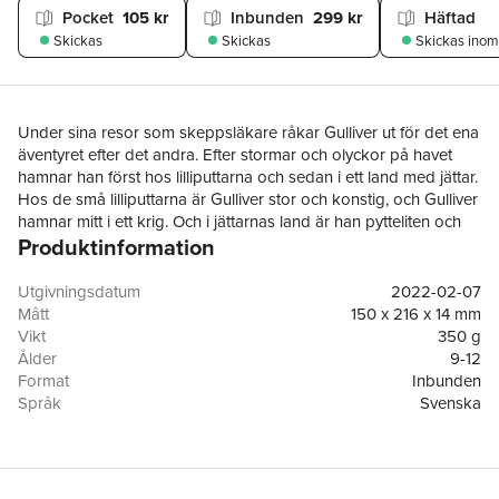
Pocket
105 kr
Inbunden
299 kr
Häftad
Skickas
Skickas
Skickas
inom
Under sina resor som skeppsläkare råkar Gulliver ut för det ena
äventyret efter det andra. Efter stormar och olyckor på havet
hamnar han först hos lilliputtarna och sedan i ett land med jättar.
Hos de små lilliputtarna är Gulliver stor och konstig, och Gulliver
hamnar mitt i ett krig. Och i jättarnas land är han pytteliten och
Produktinformation
blir jättedrottningens leksak!
Maj Bylocks lättlästbearbetade klassiker fortsätter väcka läslust.
Utgivningsdatum
2022-02-07
Nu har de fått nya omslag och nya, häftiga illustrationer. I den
Mått
150 x 216 x 14 mm
här versionen av Gullivers resor ingår två av de berättelser som
Vikt
350 g
finns med i originalet – resan till lilliputtarnas land och resan till
Ålder
9-12
jättarnas land.
Format
Inbunden
Språk
Svenska
Hegas böcker – lätta att läsa. Svåra att motstå.
Läsålder
9-12
Serie
Maj Bylocks äventyrs-klassiker
Antal sidor
109
Upplaga
1