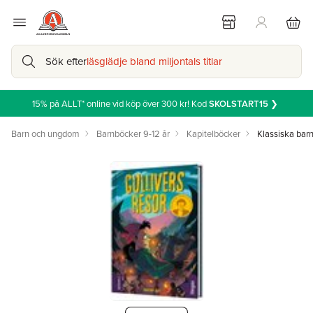
Sök efter
läsglädje bland miljontals titlar
15% på ALLT* online vid köp över 300 kr! Kod
SKOLSTART15
❯
Barn och ungdom
Barnböcker 9-12 år
Kapitelböcker
Klassiska bar