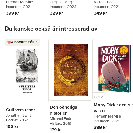
Herman Melville
Hegas Förlag
Victor Hugo
Inbunden
, 2021
Inbunden
, 2023
Inbunden
, 2021
399 kr
329 kr
349 kr
Hoppa över listan
Du kanske också är intresserad av
4 POCKET FÖR 3
Del 2
Moby Dick : den vi
Den oändliga
Gullivers resor
valen
historien
Jonathan Swift
Herman Melville
Michael Ende
Pocket
, 2024
Inbunden
, 2021
Häftad
, 2018
105 kr
399 kr
179 kr