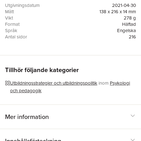
education most. They issue a fundamental challenge to the
Utgivningsdatum
2021-04-30
policy orthodoxies of recent decades and set out a blueprint for
Mått
138 x 216 x 14 mm
making education both better and fairer.
Vikt
278 g
Format
Häftad
Språk
Engelska
Antal sidor
216
Förlag
Bristol University Press
ISBN
9781447352457
Tillhör följande kategorier
Utbildningsstrategier och utbildningspolitik
inom
Psykologi
och pedagogik
Mer information