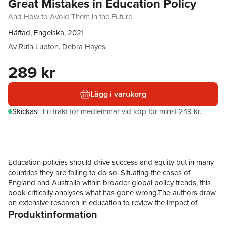
Great Mistakes in Education Policy
And How to Avoid Them in the Future
Häftad, Engelska, 2021
Av
Ruth Lupton
,
Debra Hayes
289 kr
Lägg i varukorg
Skickas
.
Fri frakt för medlemmar vid köp för minst 249 kr.
Education policies should drive success and equity but in many
countries they are failing to do so. Situating the cases of
England and Australia within broader global policy trends, this
book critically analyses what has gone wrong.The authors draw
on extensive research in education to review the impact of
Produktinformation
multiple policies on students, teachers and schools, with a focus
on communities where children and young people need