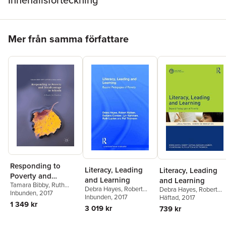
Innehållsförteckning
Hoppa över listan
Mer från samma författare
Responding to
Literacy, Leading
Literacy, Leading
Poverty and
and Learning
and Learning
Tamara Bibby
,
Ruth
Disadvantage in
Debra Hayes
,
Robert
Debra Hayes
,
Robert
Lupton
Inbunden
,
Carlo Raffo
, 2017
Schools
Hattam
Inbunden
,
Barbara
, 2017
Hattam
Häftad
, 2017
,
Barbara
1 349 kr
Comber
,
Lyn Kerkham
,
Comber
,
Lyn Kerkham
,
3 019 kr
739 kr
Ruth Lupton
,
Pat
Ruth Lupton
,
Pat
Thomson
Thomson