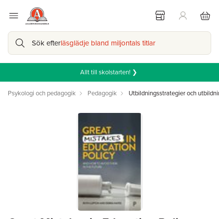
Sök efter
läsglädje bland miljontals titlar
Allt till skolstarten! ❯
Psykologi och pedagogik
Pedagogik
Utbildningsstrategier och utbildni