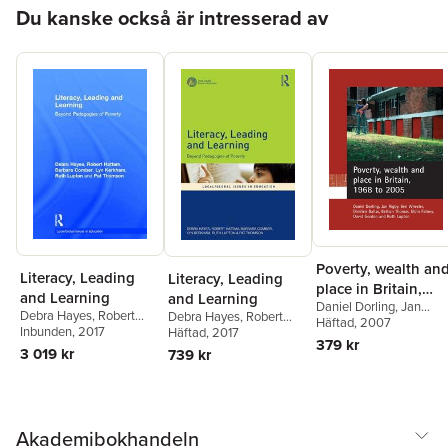
Hoppa över listan
Du kanske också är intresserad av
Poverty, wealth an
Literacy, Leading
Literacy, Leading
place in Britain,
and Learning
and Learning
Daniel Dorling
,
Jan
1968 to 2005
Debra Hayes
,
Robert
Debra Hayes
,
Robert
Rigby
Häftad
,
Ben Wheeler
, 2007
,
Hattam
Inbunden
,
Barbara
, 2017
Hattam
Häftad
, 2017
,
Barbara
Dimitris Ballas
,
Bethan
379 kr
Comber
,
Lyn Kerkham
,
Comber
,
Lyn Kerkham
,
3 019 kr
739 kr
Thomas
,
Eldin Fahmy
,
Ruth Lupton
,
Pat
Ruth Lupton
,
Pat
David Gordon
,
Ruth
Thomson
Thomson
Lupton
Akademibokhandeln