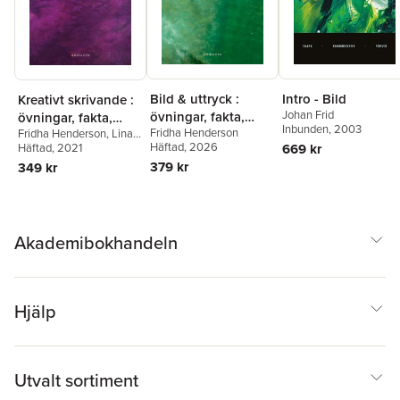
Bild & uttryck :
Intro - Bild
Kreativt skrivande :
Johan Frid
övningar, fakta,
övningar, fakta,
Inbunden
, 2003
Fridha Henderson
Fridha Henderson
,
Lina
inspiration
inspiration
Häftad
, 2026
Frid
Häftad
, 2021
669 kr
379 kr
349 kr
Akademibokhandeln
Hjälp
Utvalt sortiment