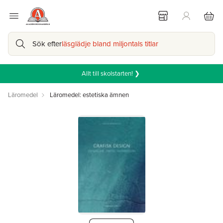
Sök efter
läsglädje bland miljontals titlar
Allt till skolstarten! ❯
Läromedel
Läromedel: estetiska ämnen