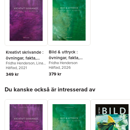
Bild & uttryck :
Kreativt skrivande :
övningar, fakta,
övningar, fakta,
Fridha Henderson
Fridha Henderson
,
Lina
inspiration
inspiration
Häftad
, 2026
Frid
Häftad
, 2021
379 kr
349 kr
Hoppa över listan
Du kanske också är intresserad av