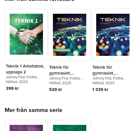
Didacta förlag AB. I serien finns även boken Kreativt skrivande,
övningar · fakta · inspiration av Lina Frid och Fridha Henderson.
Teknik 1 Arbetsbok,
Teknik för
Teknik för
upplaga 2
gymnasiet,
gymnasiet,
Johnny Frid
,
Fridha
Johnny Frid
,
Fridha
Johnny Frid
,
Fridha
övningsbok, Gy25
faktabok, Gy25
Henderson
Häftad
, 2022
Henderson
Häftad
, 2025
Henderson
Häftad
, 2025
399 kr
529 kr
1 339 kr
Hoppa över listan
Mer från samma serie