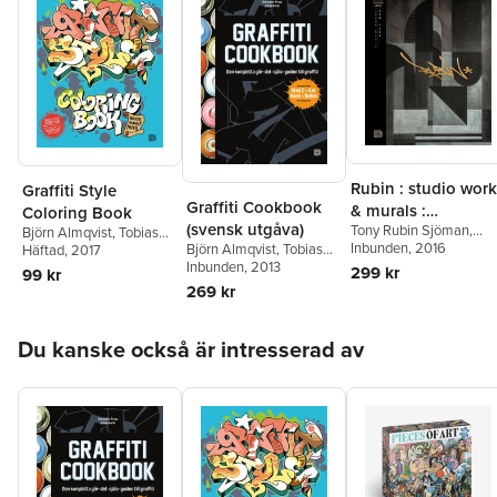
Rubin : studio wor
Graffiti Style
Graffiti Cookbook
& murals :
Coloring Book
(svensk utgåva)
Tony Rubin Sjöman
,
Scandinavia - New
Björn Almqvist
,
Tobias
Björn Almqvist
Inbunden
, 2016
,
Bjorn
Björn Almqvist
,
Tobias
Barenthin Lindblad
Häftad
, 2017
,
York
Almqvist
Barenthin Lindblad
Inbunden
, 2013
,
Bjaorn Almqvist
299 kr
99 kr
Mikael Nyström
,
Torkel
269 kr
Sjöstrand
Hoppa över listan
Du kanske också är intresserad av