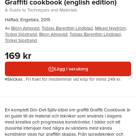
Graffiti cookbook (english edition)
A Guide to Techniques and Materials
Häftad, Engelska, 2015
Av
Björn Almqvist
,
Tobias Barenthin Lindblad
,
Mikael Nyström
,
Torkel Sjöstrand
,
Bjorn Almqvist
,
Tobias Barenthin Lindblad
,
Torkel Sjostrand
169 kr
Lägg i varukorg
Skickas
.
Fri frakt för medlemmar vid köp för minst 249 kr.
En komplett Gör-Det-Själv-bibel om graffiti Graffiti Cookbook är
en guide till de material och tekniker som används i dagens
mest kreativa och progressiva konströrelse. I bilder och ett
dussintal intervjuer med några av världens mest kända
konstnärer visas hur graffitin skapas. Från spraytekniker och