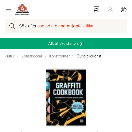
Sök efter
läsglädje bland miljontals titlar
Allt till skolstarten! ❯
Kultur
Konstböcker
Konstformer
Övrig bildkonst