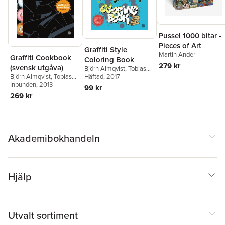
Pussel 1000 bitar -
Pieces of Art
Graffiti Style
Martin Ander
Graffiti Cookbook
Coloring Book
279 kr
(svensk utgåva)
Björn Almqvist
,
Tobias
Björn Almqvist
,
Tobias
Barenthin Lindblad
Häftad
, 2017
,
Barenthin Lindblad
Inbunden
, 2013
,
Bjaorn Almqvist
99 kr
Mikael Nyström
,
Torkel
269 kr
Sjöstrand
Akademibokhandeln
Hjälp
Utvalt sortiment