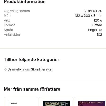
Produktinformation
Utgivningsdatum
2014-04-30
Mått
132 x 203 x 6 mm
Vikt
120 g
Format
Häftad
Språk
Engelska
Antal sidor
102
Förlag
Samuel French Ltd
ISBN
9780573150180
Tillhör följande kategorier
Dramatik
inom
Skönlitteratur
Hoppa över listan
Mer från samma författare