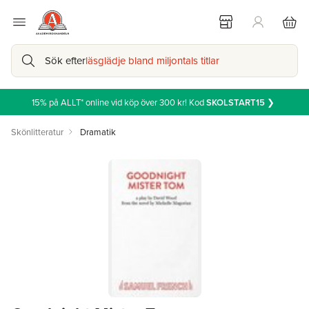
Sök efter
läsglädje bland miljontals titlar
15% på ALLT* online vid köp över 300 kr! Kod
SKOLSTART15
❯
Skönlitteratur
Dramatik