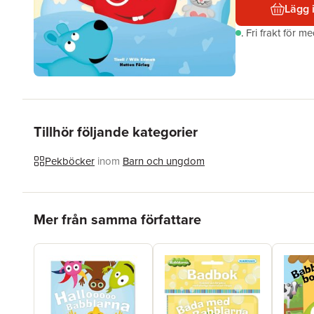
Lägg 
.
Fri frakt för m
Tillhör följande kategorier
Pekböcker
inom
Barn och ungdom
Hoppa över listan
Mer från samma författare