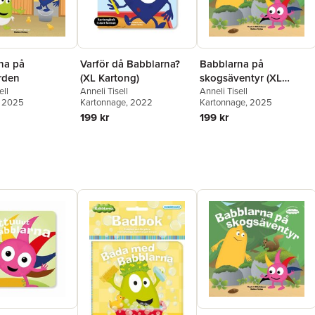
na på
Varför då Babblarna?
Babblarna på
rden
(XL Kartong)
skogsäventyr (XL
ell
Anneli Tisell
kartong)
Anneli Tisell
, 2025
Kartonnage
, 2022
Kartonnage
, 2025
199 kr
199 kr