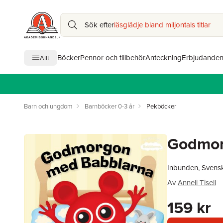
Sök efter
läsglädje bland miljontals titlar
Böcker
Pennor och tillbehör
Anteckning
Erbjudande
Allt
Barn och ungdom
Barnböcker 0-3 år
Pekböcker
Godmor
Inbunden, Svens
Av
Anneli Tisell
159 kr