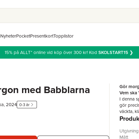
n
Nyheter
Pocket
Presentkort
Topplistor
15% på ALLT* online vid köp över 300 kr! Kod
SKOLSTART15
❯
gon med Babblarna
Gör morg
Vem ska V
I denna s
ka, 2024
0-3 år
gör preci
väckta, k
Produk
Genom ige
att prata
Kille-kill
Utgivnin
strumpor
Mått