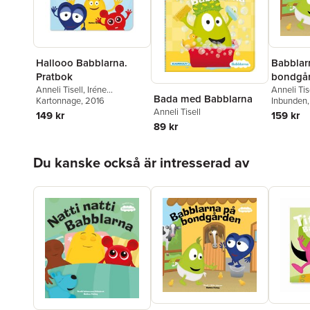
Hallooo Babblarna.
Babblar
Pratbok
bondgå
Anneli Tisell
,
Iréne
Anneli Tis
Bada med Babblarna
Johansson
Kartonnage
, 2016
Inbunden
Anneli Tisell
149 kr
159 kr
89 kr
Hoppa över listan
Du kanske också är intresserad av