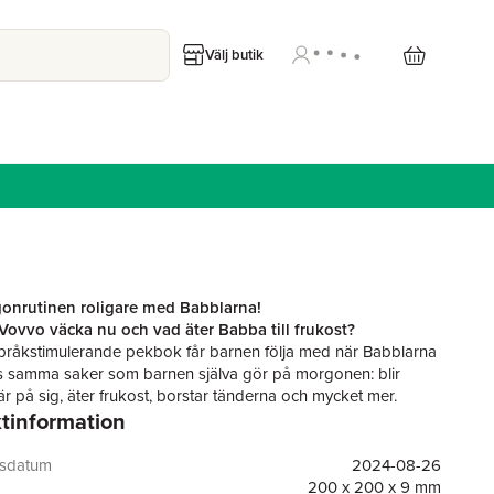
Välj butik
onrutinen roligare med Babblarna!
ovvo väcka nu och vad äter Babba till frukost?
pråkstimulerande pekbok får barnen följa med när Babblarna
s samma saker som barnen själva gör på morgonen: blir
lär på sig, äter frukost, borstar tänderna och mycket mer.
tinformation
nkänning från barnets egen morgon skapas många tillfällen
, härma och sätta ord på det som händer tillsammans.
, klappi-klapp - vem vaknar nu? Vad har Bibbi för färg på
gsdatum
2024-08-26
na idag?
200 x 200 x 9 mm