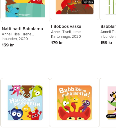
I Bobbos väska
Babblarna. Fin
Natti natti Babblarna
Anneli Tisell
,
Irene
Anneli Tisell
,
Iréne
Anneli Tisell
,
Irene
Johansson
Kartonnage
, 2020
Johansson
Inbunden
, 2017
Johansson
Inbunden
, 2020
179 kr
159 kr
159 kr