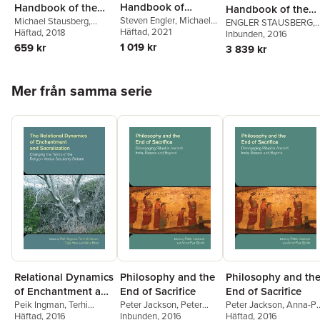
Handbook of
Handbook of the
Handbook of the
Research Methods
Steven Engler
,
Michael
Study of Religion
Michael Stausberg
,
Study of Religion
ENGLER STAUSBERG
,
Stausberg
Häftad
, 2021
Steven Engler
Häftad
, 2018
Michael Stausberg
Inbunden
, 2016
,
in the Study of
Steven Engler
1 019 kr
659 kr
3 839 kr
Religion
Hoppa över listan
Mer från samma serie
Relational Dynamics
Philosophy and the
Philosophy and th
of Enchantment and
End of Sacrifice
End of Sacrifice
Sacralization
Peik Ingman
,
Terhi
Peter Jackson
,
Peter
Peter Jackson
,
Anna-P
Utriainen
Häftad
, 2016
,
Tuija Hovi
,
Jackson
Inbunden
,
Anna-Pya
, 2016
Sjodin
Häftad
, 2016