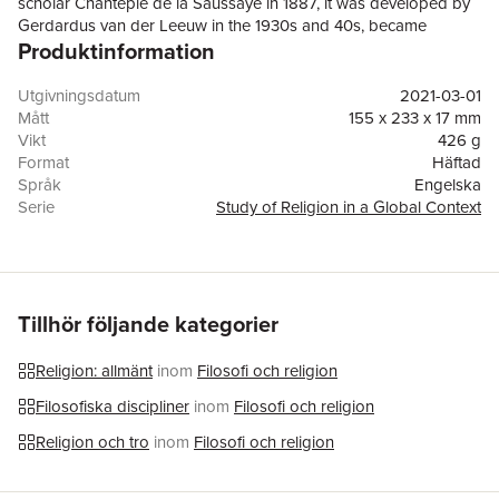
scholar Chantepie de la Saussaye in 1887, it was developed by
Gerdardus van der Leeuw in the 1930s and 40s, became
Produktinformation
popular in the 1960s and 70s and then subsequently met severe
criticism, virtually disappearing by the beginning of the twenty-
first century. This volume investigates how the phenomenology
Utgivningsdatum
2021-03-01
of religion was accepted and developed in different national
Mått
155 x 233 x 17 mm
contexts. It consists of interviews with senior scholars, who are
Vikt
426 g
experts on the development of the phenomenology of religion
Format
Häftad
in their countries, along with commentary and analysis. It
Språk
Engelska
examines the reasons why it disappeared so abruptly in each
Serie
Study of Religion in a Global Context
country and reveals how scholars of religion currently evaluate
Antal sidor
310
the phenomenology of religion in their countries.
Förlag
Equinox Publishing Ltd
ISBN
9781781799154
Tillhör följande kategorier
Religion: allmänt
inom
Filosofi och religion
Filosofiska discipliner
inom
Filosofi och religion
Religion och tro
inom
Filosofi och religion