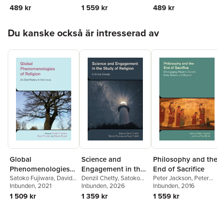
Mans Broo
Sjodin
489 kr
1 559 kr
489 kr
Hoppa över listan
Du kanske också är intresserad av
Global
Science and
Philosophy and th
Phenomenologies
Engagement in the
End of Sacrifice
of Religion
Satoko Fujiwara
,
David
Study of Religion
Denzil Chetty
,
Satoko
Peter Jackson
,
Peter
Thurfjell
Inbunden
,
Steven Engler
, 2021
Fujiwara
Inbunden
,
, 2026
Katja Triplett
Jackson
Inbunden
,
Anna-Pya
, 2016
Sjodin
1 509 kr
1 359 kr
1 559 kr