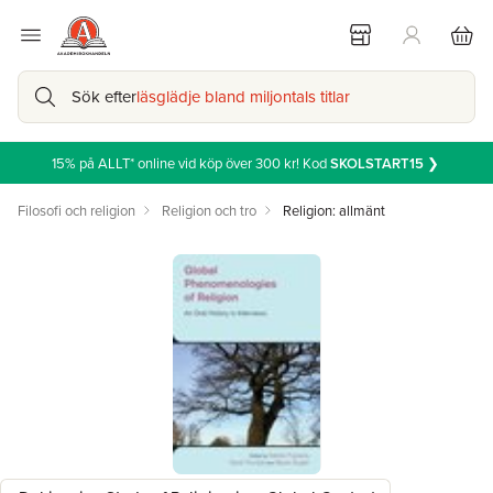
Sök efter
läsglädje bland miljontals titlar
15% på ALLT* online vid köp över 300 kr! Kod
SKOLSTART15
❯
Filosofi och religion
Religion och tro
Religion: allmänt