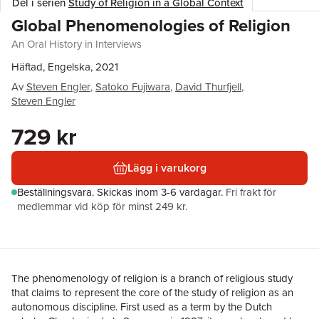
Del i serien
Study of Religion in a Global Context
Global Phenomenologies of Religion
An Oral History in Interviews
Häftad, Engelska, 2021
Av
Steven Engler
,
Satoko Fujiwara
,
David Thurfjell
,
Steven Engler
729 kr
Lägg i varukorg
Beställningsvara.
Skickas
inom 3-6 vardagar
.
Fri frakt för
medlemmar vid köp för minst 249 kr.
The phenomenology of religion is a branch of religious study
that claims to represent the core of the study of religion as an
autonomous discipline. First used as a term by the Dutch