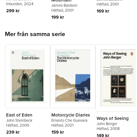
Inbunden
, 2024
Häftad
, 2001
James Baldwin
Häftad
, 2001
299 kr
169 kr
199 kr
Hoppa över listan
Mer från samma serie
East of Eden
Motorcycle Diaries
Ways of Seeing
John Steinbeck
Ernesto Che Guevara
John Berger
Häftad
, 2000
Häftad
, 2021
Häftad
, 2008
239 kr
159 kr
149 kr