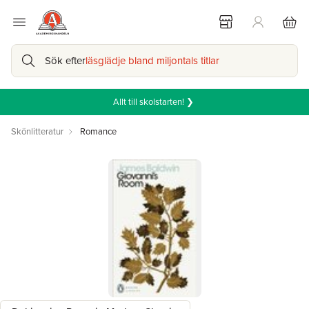
Sök efter
läsglädje bland miljontals titlar
Allt till skolstarten! ❯
Skönlitteratur
Romance