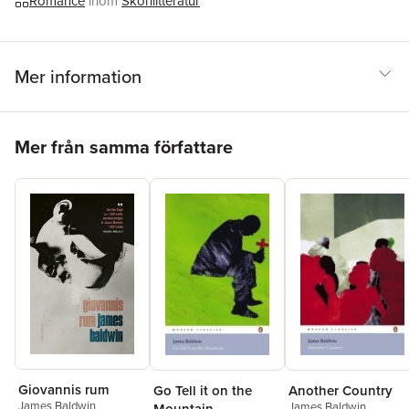
Romance
inom
Skönlitteratur
Mer information
Hoppa över listan
Mer från samma författare
Giovannis rum
Go Tell it on the
Another Country
James Baldwin
James Baldwin
Mountain