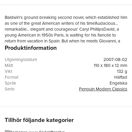
Baldwin's ground-breaking second novel, which established him
as one of the great American writers of his time'Audacious...
remarkable... elegant and courageous' Caryl PhillipsDavid, a
young American in 1950s Paris, is waiting for his fiancée to
return from vacation in Spain. But when he meets Giovanni, a
Produktinformation
handsome Italian barman, the two men are drawn into an
intense affair. After three months David's fiancée returns and,
denying who he is, he rejects Giovanni for a 'safe' future as a
Utgivningsdatum
2007-08-02
married man. It is a decision that will bring tragedy.'Exquisite, a
Mått
110 x 180 x 12 mm
feat of fire-breathing, imaginative daring' Guardian'Gorgeous,
Vikt
132 g
fearless, tempered by dark knowledge and pain ... the greatest
Format
Häftad
American prose stylist of his generation' Colm Tóibín'A layered
Språk
Engelska
exploration of queer desire ... It is electric' Hilton Als
Serie
Penguin Modern Classics
Antal sidor
208
Förlag
Penguin Books Ltd
ISBN
9780141032948
Tillhör följande kategorier