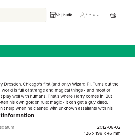
Välj butik
y Dresden, Chicago's first (and only) Wizard PI. Turns out the
 world is full of strange and magical things - and most of
t play well with humans. That's where Harry comes in. But
tten his own golden rule: magic - it can get a guy killed.
n't help when he clashed with unknown assailants with his
tinformation
 mind. And though Harry's continued existence is now in
t, this doesn't mean he can rest in peace. Trapped in a
's not quite here, yet not quite anywhere else, Harry learns
gsdatum
2012-08-02
 of his loved ones are in danger. Only by discovering his
126 x 198 x 46 mm