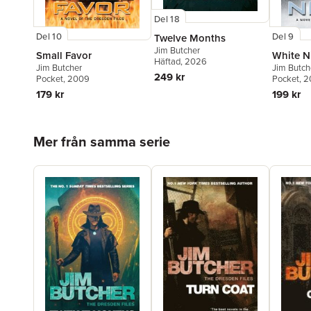
Del 18
Del 10
Del 9
Twelve Months
Jim Butcher
Small Favor
White N
Häftad
, 2026
Jim Butcher
Jim Butch
249 kr
Pocket
, 2009
Pocket
, 
179 kr
199 kr
Hoppa över listan
Mer från samma serie