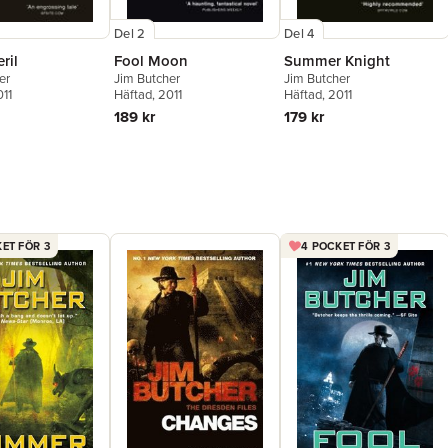
Del 2
Del 4
ril
Fool Moon
Summer Knight
er
Jim Butcher
Jim Butcher
011
Häftad
, 2011
Häftad
, 2011
189 kr
179 kr
ET FÖR 3
4 POCKET FÖR 3