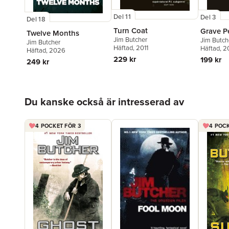
Del 11
Del 3
Del 18
Turn Coat
Grave Pe
Twelve Months
Jim Butcher
Jim Butch
Jim Butcher
Häftad
, 2011
Häftad
, 2
Häftad
, 2026
229 kr
199 kr
249 kr
Hoppa över listan
Du kanske också är intresserad av
4 POCKET FÖR 3
4 POCK