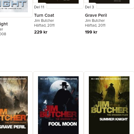
Del 11
Del 3
Turn Coat
Grave Peril
Jim Butcher
Jim Butcher
ight
Häftad
, 2011
Häftad
, 2011
er
229 kr
199 kr
2008