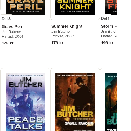
Del 1
Del 3
Storm Front
Summer Knight
Grave Peril
Jim Butcher
Jim Butcher
Jim Butcher
Häftad
, 2000
Pocket
, 2002
Häftad
, 2001
199 kr
179 kr
179 kr