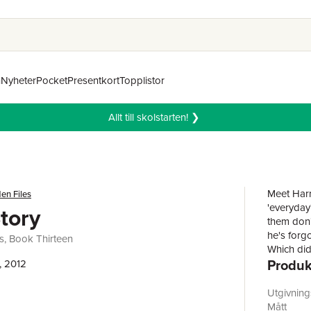
n
Nyheter
Pocket
Presentkort
Topplistor
Allt till skolstarten! ❯
Meet Harr
en Files
'everyday'
tory
them don'
he's forgo
s, Book Thirteen
Which did
Produk
murder in
, 2012
some doub
realm that
Utgivnin
that three
Mått