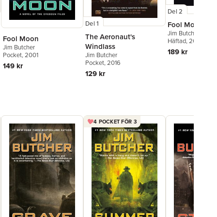
Del 2
Del 1
Fool Moon
Jim Butcher
The Aeronaut's
Fool Moon
Häftad
, 2011
Windlass
Jim Butcher
189 kr
Jim Butcher
Pocket
, 2001
Pocket
, 2016
149 kr
129 kr
4 POCKET FÖR 3