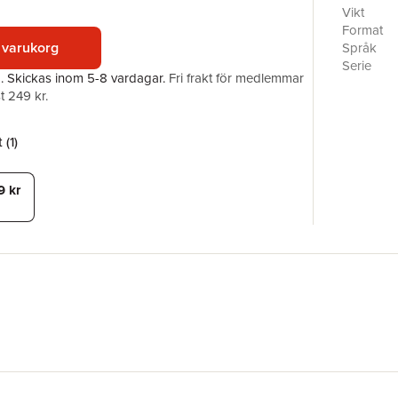
assailant'
Vikt
justice, 
Format
at risk. A
 varukorg
Språk
he is unab
Serie
a.
Skickas
inom 5-8 vardagar
.
Fri frakt för medlemmar
select ma
Antal sid
t 249 kr.
Chicago's 
Förlag
for payba
ISBN
 (
1
)
9 kr