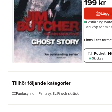
199 kr
Lägg i
Beställningsvar
vid köp för mins
Finns i fler format
Pocket
14
Skickas
Tillhör följande kategorier
Fantasy
inom
Fantasy, SciFi och skräck