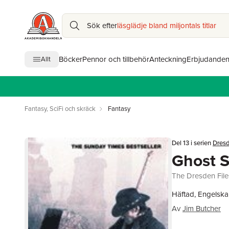
Sök efter
läsglädje bland miljontals titlar
Böcker
Pennor och tillbehör
Anteckning
Erbjudande
Allt
Fantasy, SciFi och skräck
Fantasy
Del 13 i serien
Dresd
Ghost S
The Dresden File
Häftad, Engelska
Av
Jim Butcher