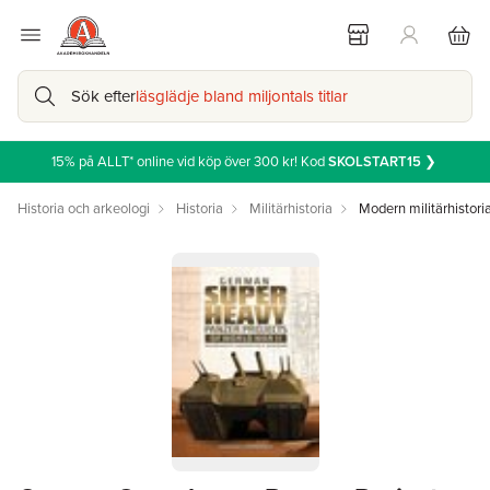
Sök efter
läsglädje bland miljontals titlar
15% på ALLT* online vid köp över 300 kr! Kod
SKOLSTART15
❯
Historia och arkeologi
Historia
Militärhistoria
Modern militärhistori