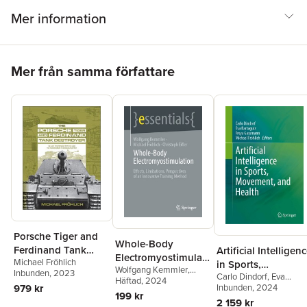
Mer information
Hoppa över listan
Mer från samma författare
Porsche Tiger and
Whole-Body
Ferdinand Tank
Artificial Intelligen
Electromyostimulati
Michael Fröhlich
Destroyer
in Sports,
Wolfgang Kemmler
,
on
Inbunden
, 2023
Carlo Dindorf
,
Eva
Movement, and
Michael Fröhlich
Häftad
, 2024
,
Bartaguiz
Inbunden
, 2024
,
Freya
979 kr
Health
Christoph Eifler
199 kr
Gassmann
,
Michael
2 159 kr