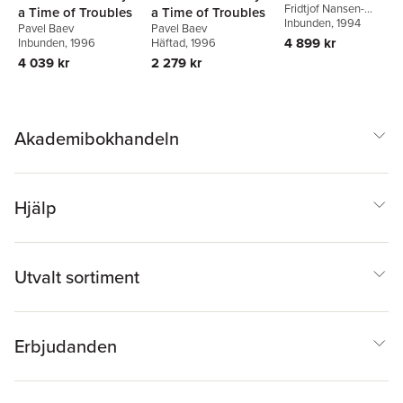
Fridtjof Nansen-
a Time of Troubles
a Time of Troubles
Stiftelsen Pa Polhgda
Inbunden
, 1994
,
Pavel Baev
Pavel Baev
Olav Schram Stokke
,
4 899 kr
Inbunden
, 1996
Häftad
, 1996
Ola Tunander
4 039 kr
2 279 kr
Akademibokhandeln
Hjälp
Utvalt sortiment
Erbjudanden