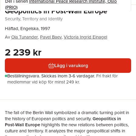
Del i serien
International Peace Research Institute, Oslo
(PRIO)
Geopolitics in Post-Wall Europe
Security, Territory and Identity
Häftad, Engelska, 1997
Av
Ola Tunander
,
Pavel Baev
,
Victoria Ingrid Einagel
2 239 kr
Lägg i varukorg
Beställningsvara.
Skickas
inom 3-6 vardagar
.
Fri frakt för
medlemmar vid köp för minst 249 kr.
The fall of the Berlin Wall symbolized a dramatic turning point in
the history of European politics and security.
Geopolitics in
Post-Wall Europe
highlights the new relations between politics,
culture and territory. It analyzes the major geopolitical shifts in