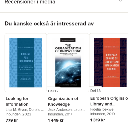
Recensioner i media
Hoppa över listan
Du kanske också är intresserad av
Del 13
Del 12
European Origins o
Looking for
Organization of
Library and
Information
Knowledge
Information Scienc
Fidelia Ibekwe
Lisa M. Given
,
Donald O.
Jack Andersen
,
Laura
Inbunden
, 2019
Case
Inbunden
,
Rebekah Willson
, 2023
Skouvig
Inbunden
, 2017
1 319 kr
779 kr
1 449 kr