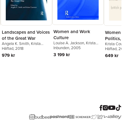
Women and Work
Landscapes and Voices
Women in Brit
Culture
of the Great War
Politics, c.168
Louise A. Jackson
,
Krista
Angela K. Smith
,
Krista
Krista Cowman
Cowman
Inbunden
, 2005
Cowman
Häftad
, 2018
Häftad
, 2010
3 199 kr
979 kr
649 kr