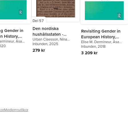
Del 57
Den nordiska
ng Gender in
Revisiting Gender in
hushållsstaten -
n History,
European History,
Urban Claesson
,
Nina
variationer på ett tema
Dermineur
,
Åsa
800
Elise M. Dermineur
,
Åsa
1400–1800
Javette Koefoed
Inbunden
, 2025
av Luther : auktoritet
Sjögren
2020
,
Virginia
Karlsson Sjögren
Inbunden
, 2018
,
Virginia
279 kr
och ansvar i de
Langum
3 209 kr
tidigmoderna danska
och svenska rikena
kor
Medlemsvillkor