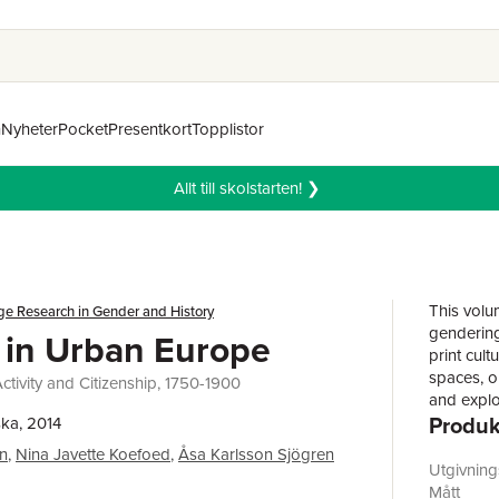
n
Nyheter
Pocket
Presentkort
Topplistor
Allt till skolstarten! ❯
This volum
ge Research in Gender and History
gendering 
 in Urban Europe
print cul
spaces, ou
 Activity and Citizenship, 1750-1900
and explo
Produk
citizensh
ka, 2014
through c
n
,
Nina Javette Koefoed
,
Åsa Karlsson Sjögren
knowledge
Utgivnin
developme
Mått