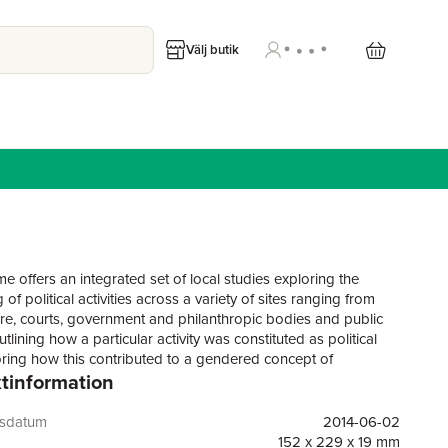
Välj butik
e offers an integrated set of local studies exploring the
of political activities across a variety of sites ranging from
ture, courts, government and philanthropic bodies and public
tlining how a particular activity was constituted as political
ring how this contributed to a gendered concept of
tinformation
ip. The comparative and transnational perspectives revealed
ombining such work contributes to establishing new
 about the relationship between gender, citizenship and the
gsdatum
2014-06-02
nt of the modern town in Northern Europe.
152 x 229 x 19 mm