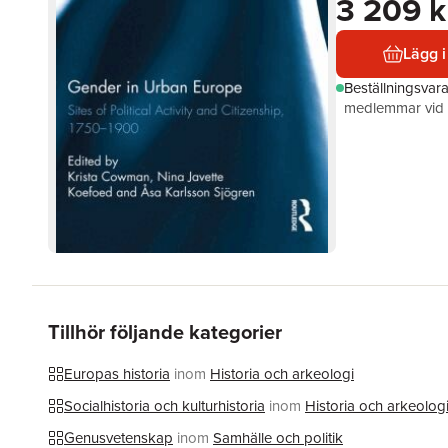
3 209 k
Lägg i
Beställningsvar
medlemmar vid k
Tillhör följande kategorier
Europas historia
inom
Historia och arkeologi
Socialhistoria och kulturhistoria
inom
Historia och arkeolog
Genusvetenskap
inom
Samhälle och politik