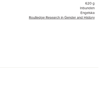
620 g
Inbunden
Engelska
Routledge Research in Gender and History
or
236
Taylor & Francis Ltd
9780415858892