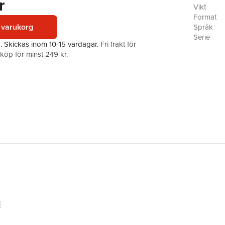
r
Vikt
Format
 varukorg
Språk
Serie
a.
Skickas
inom 10-15 vardagar
.
Fri frakt för
Antal sid
öp för minst 249 kr.
Förlag
ISBN
i