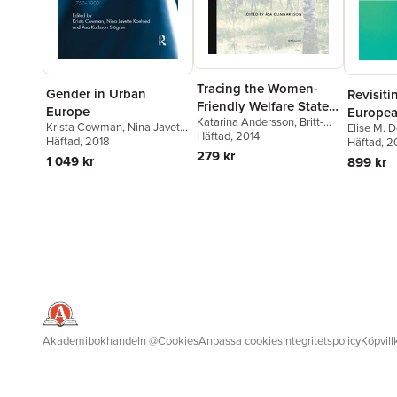
Tracing the Women-
Gender in Urban
Revisiti
Friendly Welfare State.
Europe
Europea
Katarina Andersson
,
Britt-
Gendered Politics of
Krista Cowman
,
Nina Javette
Elise M. 
1400–1
Marie Berge
Häftad
, 2014
,
Åsa
Everyday Life in
Koefoed
Häftad
, 2018
,
Åsa Karlsson
Karlsson 
Häftad
, 
Gunnarsson
,
Kerstin
279 kr
Sjögren
Langum
Sweden
1 049 kr
899 kr
Hamreby
,
Christine Hudson
,
Elin Kvist
,
Eva Magnusson
,
Johanna Overud
,
Andreas
Pettersson
,
Åsa Karlsson
Sjögren
,
Lena Wennberg
,
Lotta Vikström
Akademibokhandeln
@
Cookies
Anpassa cookies
Integritetspolicy
Köpvill