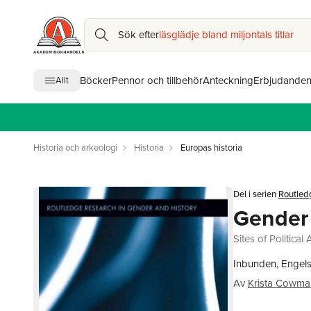
Sök efter
läsglädje bland miljontals titlar
Böcker
Pennor och tillbehör
Anteckning
Erbjudande
Allt
Historia och arkeologi
Historia
Europas historia
Del i serien
Routled
Gender
Sites of Political
Inbunden, Engels
Av
Krista Cowma