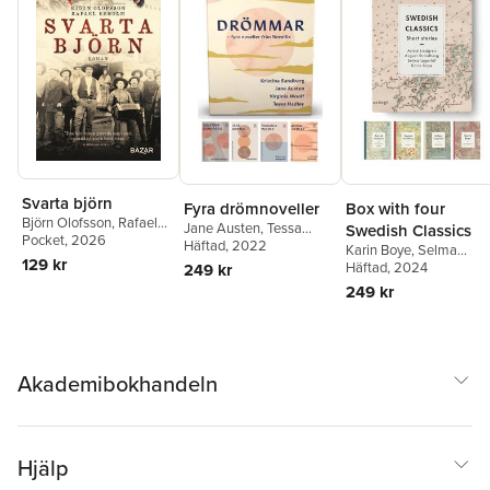
Svarta björn
Fyra drömnoveller
Box with four
Björn Olofsson
,
Rafael
Jane Austen
,
Tessa
Swedish Classics
Edholm
Pocket
, 2026
Hadley
Häftad
, 2022
,
Kristina
Karin Boye
,
Selma
129 kr
Sandberg
,
Virginia Woolf
Lagerlöf
Häftad
, 2024
,
Astrid Lindgre
249 kr
August Strindberg
249 kr
Akademibokhandeln
Hjälp