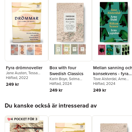
Fyra drömnoveller
Box with four
Mellan sanning oc
Jane Austen
,
Tessa
Swedish Classics
konsekvens - fyra
Hadley
Häftad
, 2022
,
Kristina
Karin Boye
,
Selma
Tove Alsterdal
,
Arne
deckarnoveller
Sandberg
,
Virginia Woolf
Lagerlöf
Häftad
, 2024
,
Astrid Lindgren
,
Dahl
Häftad
,
Jens Lapidus
, 2024
,
249 kr
August Strindberg
Håkan Nesser
249 kr
249 kr
Hoppa över listan
Du kanske också är intresserad av
4 POCKET FÖR 3