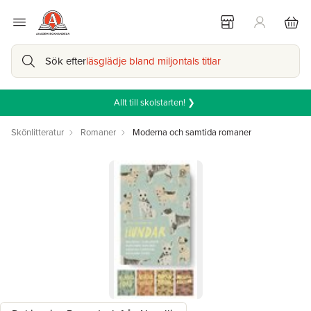
Sök efter
läsglädje bland miljontals titlar
Allt till skolstarten! ❯
Skönlitteratur
Romaner
Moderna och samtida romaner