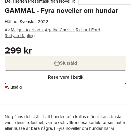
Del i serien
Presentask från Novellix
GAMMAL - Fyra noveller om hundar
Häftad, Svenska, 2022
Av
Majgull Axelsson
,
Agatha Christie
,
Richard Ford
,
Rudyard Kipling
299 kr
Slutsåld
Reservera i butik
Slutsåld
Nog finns det skäl till att hunden ofta kallas människans bästa
vän - dess trofasthet, värme och villkorslösa kärlek för sin matte
eller husse är bara några. I Fyra noveller om hundar har vi