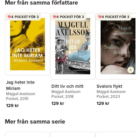
Mer från samma författare
4 POCKET FÖR 3
4 POCKET FÖR 3
4 POCKET FÖR 3
Jag heter inte
Ditt liv och mitt
Svalors flykt
Miriam
Majgull Axelsson
Majgull Axelsson
Majgull Axelsson
Pocket
, 2018
Pocket
, 2023
Pocket
, 2015
129 kr
129 kr
129 kr
Hoppa över listan
Mer från samma serie