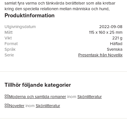
samlat fyra varma och tänkvärda berättelser som alla kretsar
kring den speciella relationen mellan människa och hund,
Produktinformation
skrivna av fyra stora författare, tillika hundälskare. En ask för alla
som har hund, har haft hund, som drömmer om en hund ... Eller
som helt enkelt bara tycker om hundar - och riktigt bra noveller.
Utgivningsdatum
2022-09-08
Asken innehåller fyra böcker:
Mått
115 x 160 x 25 mm
Majgull Axelsson -
Långt livs färd mot Molly
Vikt
221 g
Rudyard Kipling -
Garm
Format
Häftad
Agatha Christie -
Näst efter en hund
Språk
Svenska
Richard Ford -
Valpen
.
Serie
Presentask från Novellix
Upplaga
1
Förlag
Novellix
Medarbetare
Lisa Benk
ISBN
9789175895550
Översättare
Hans Berggren, Britt-Marie Bergström, Ingvar
Tillhör följande kategorier
Skogsberg
Moderna och samtida romaner
inom
Skönlitteratur
Noveller
inom
Skönlitteratur
Hoppa över listan