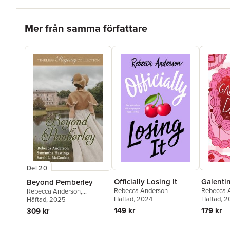
Hoppa över listan
Mer från samma författare
Del 20
Officially Losing It
Galenti
Beyond Pemberley
Rebecca Anderson
Rebecca 
Rebecca Anderson
,
Häftad
, 2024
Häftad
, 
Samantha Hastings
Häftad
, 2025
,
Sarah L
McConkie
149 kr
179 kr
309 kr