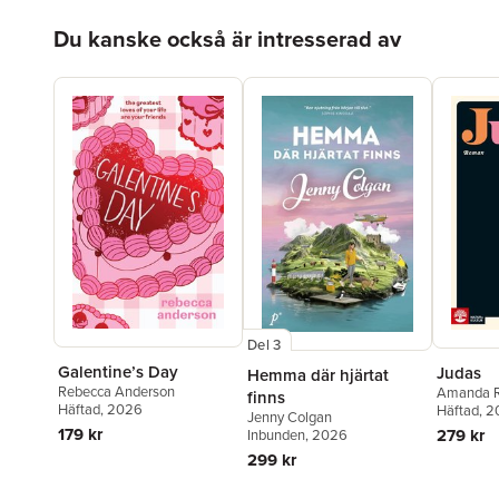
Hoppa över listan
Du kanske också är intresserad av
Del 3
Galentine’s Day
Judas
Hemma där hjärtat
Rebecca Anderson
Amanda 
finns
Häftad
, 2026
Häftad
, 
Jenny Colgan
179 kr
279 kr
Inbunden
, 2026
299 kr