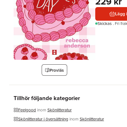
229 kr
Lägg 
Skickas
.
Fri fr
Provläs
Tillhör följande kategorier
Feelgood
inom
Skönlitteratur
Skönlitteratur i översättning
inom
Skönlitteratur