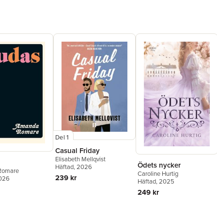
Del 1
Casual Friday
Elisabeth Mellqvist
Ödets nycker
Häftad
, 2026
Romare
Caroline Hurtig
239 kr
2026
Häftad
, 2025
249 kr