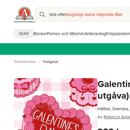
Sök efter
läsglädje bland miljontals titlar
Böcker
Pennor och tillbehör
Anteckning
Erbjudande
Allt
Skönlitteratur
Feelgood
Galenti
utgåva)
Häftad, Svenska
Av
Rebecca And