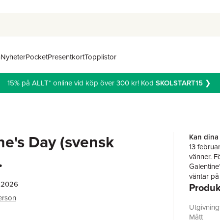
n
Nyheter
Pocket
Presentkort
Topplistor
15% på ALLT* online vid köp över 300 kr! Kod
SKOLSTART15
❯
ne's Day (svensk
Kan dina 
13 februar
.
vänner. F
Galentine
väntar på
, 2026
Produk
vägar, men
erson
13 februa
Utgivnin
årliga öv
Mått