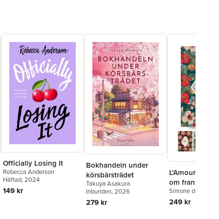
Officially Losing It
Bokhandeln under
Rebecca Anderson
L'Amour - fyra 
körsbärsträdet
Häftad
, 2024
om fransk kärl
Takuya Asakura
149 kr
Simone de Beauvo
Inbunden
, 2026
Maupassant
,
Marc
249 kr
279 kr
Francoise Sagan