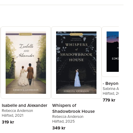
- Beyond -
Sabrina Anderson
Anderson
Häftad
, 2019
,
Ian An
779 kr
Isabelle and Alexander
Whispers of
Rebecca Anderson
Shadowbrook House
Häftad
, 2021
Rebecca Anderson
Häftad
, 2025
319 kr
349 kr