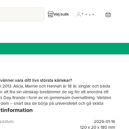
Välj butik
vänner vara ditt livs största kärlekar?
i 2013. Alicia, Marnie och Hannah är 18 år, singlar och bästa
ör att fira sin vänskap bestämmer de sig för att anordna ett
’s Day-firande i form av en gemensam övernattning. Världen
 dem – snart ska de börja på universitetet och gå skilda
tinformation
 de lovar varandra att fira sin vänskap varje år.
ri 2026. Tretton år senare är det bara två vänner kvar vid den
gsdatum
2026-01-16
ernattningen. Trions vänskap har prövats hårt av festande,
120 x 20 x 180 mm