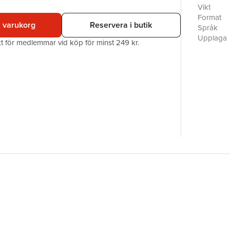
äktenskap
Vikt
Format
i varukorg
Reservera i butik
Har de fi
Språk
för deras
Upplaga
akt för medlemmar vid köp för minst 249 kr.
Förlag
Galentin
ISBN
kaos, äkt
Miljömärk
får dig at
Originaltit
Översätta
För dig s
Rebecca 
sina kära
arbetar s
räkna upp.
psykisk o