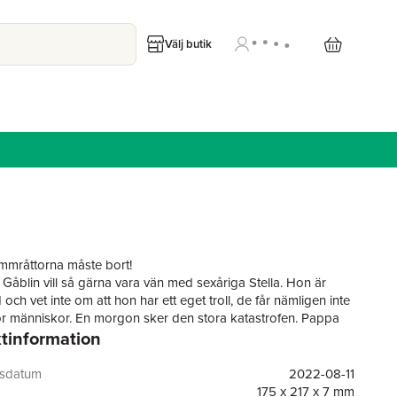
Välj butik
mmråttorna måste bort!
 Gåblin vill så gärna vara vän med sexåriga Stella. Hon är
d och vet inte om att hon har ett eget troll, de får nämligen inte
för människor. En morgon sker den stora katastrofen. Pappa
tinformation
Stella ska städa, trots att hon är rädd för de otäcka
rna annars blir det ingen efterrätt! Kan Gåblin hjälpa Stella
bryta mot några trollregler och samtidigt bli hennes kompis?
gsdatum
2022-08-11
ch de vilda dammråttorna" är en bok om vänskap och hur det
175 x 217 x 7 mm