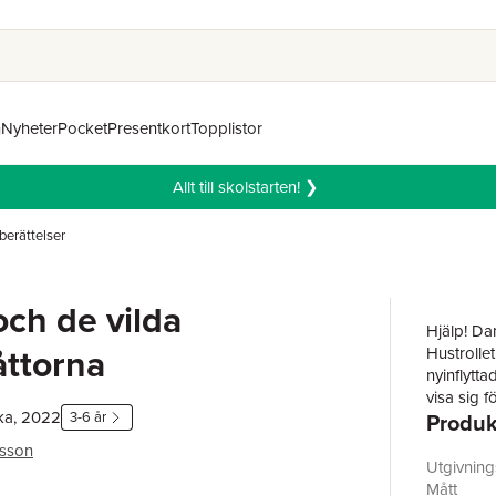
n
Nyheter
Pocket
Presentkort
Topplistor
Allt till skolstarten! ❯
berättelser
och de vilda
Hjälp! Da
ttorna
Hustrollet
nyinflytta
visa sig 
ka, 2022
3-6 år
Produk
säger att 
dammråtto
lsson
utan att 
Utgivnin
"Gåblin o
Mått