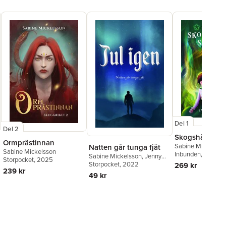
Del 1
Del 2
Skogshäxans s
Ormprästinnan
Sabine Mickelsso
Natten går tunga fjät
Sabine Mickelsson
Inbunden
, 2023
Sabine Mickelsson
,
Jenny
Storpocket
, 2025
Hansson
Storpocket
,
Elina Kangas
, 2022
,
269 kr
239 kr
Fanny Tengros
,
Anna Sofia
49 kr
Andersson
,
Philip Stenström
,
Sarah Somehagen
,
Angelica
Schachner
,
Cecilia Linder
,
Lizette Lindskog
,
Malin
Rosenfrost
,
Maria
Wallerfrost
,
Linda Svensson