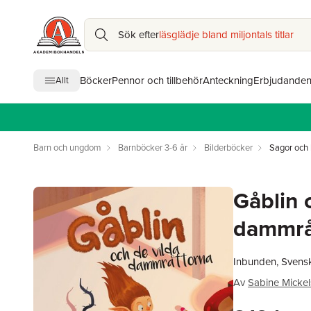
Sök efter
läsglädje bland miljontals titlar
Böcker
Pennor och tillbehör
Anteckning
Erbjudande
Allt
Barn och ungdom
Barnböcker 3-6 år
Bilderböcker
Sagor och 
Gåblin 
dammrå
Inbunden, Svens
Av
Sabine Micke