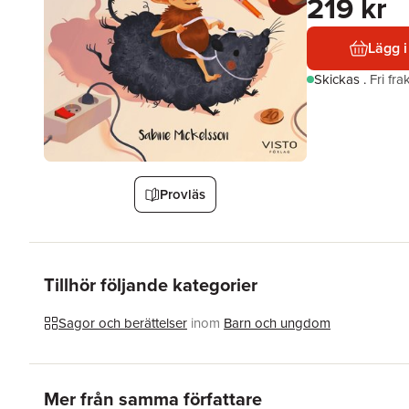
219 kr
Lägg i
Skickas
.
Fri fr
Provläs
Tillhör följande kategorier
Sagor och berättelser
inom
Barn och ungdom
Hoppa över listan
Mer från samma författare