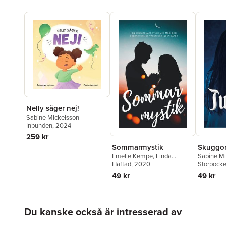
Nelly säger nej!
Sabine Mickelsson
Inbunden
, 2024
259 kr
Sommarmystik
Skuggor
Emelie Kempe
,
Linda
Sabine Mi
Andersson
Häftad
, 2020
,
Kristina
Andersso
Storpocke
Suomela
,
Laura Marken
,
Kronholm
49 kr
49 kr
Annah Oj
,
Jessika Lilja
,
Cecilia Hu
Håkan Mattsson
,
Frida
Medén
,
M
Windelhed
,
Marie Metso
,
Jenny Ha
Hoppa över listan
Fredrik Ax
,
Thomas
Anja Mob
Du kanske också är intresserad av
Vildström
,
Monika
Chanovia
Chanovian
,
Cecilia Linder
,
Laura Ma