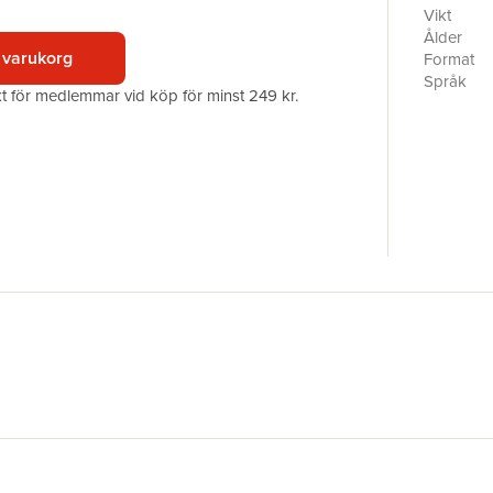
kan känna
Vikt
Ålder
Sabine ta
 varukorg
Format
läsning, f
Språk
akt för medlemmar vid köp för minst 249 kr.
En jättef
Läsålder
harmonise
Antal sid
bokrecen
Förlag
En fantas
Illustratör
precis la
ISBN
på barnb