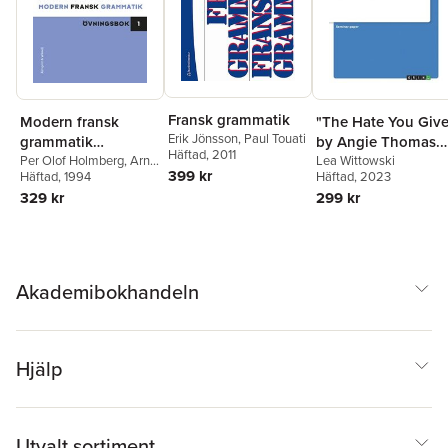
Fransk grammatik
"The Hate You Give
Modern fransk
Erik Jönsson
,
Paul Touati
by Angie Thomas.
grammatik
Häftad
, 2011
Teaching African
Lea Wittowski
Övningsbok 1 +
Per Olof Holmberg
,
Arne
399 kr
Häftad
, 2023
Klum
Häftad
,
Roger Girod
, 1994
American Literatur
Facit
299 kr
329 kr
in the EFL
Classroom
Akademibokhandeln
Hjälp
Utvalt sortiment