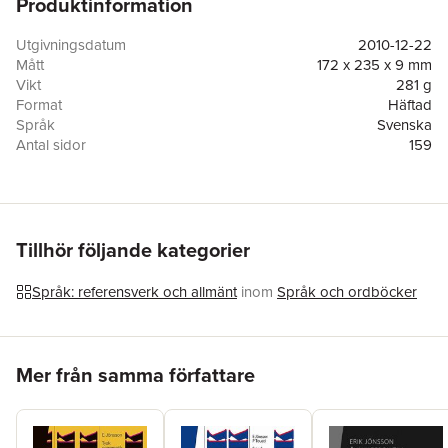
Produktinformation
studerande såväl på grundskole- som gymnasienivå.
Eftersom grammatiken är skriven för svenska elever lägger den
främst vikt vid de moment där franskan särskilt påtagligt skiljer
Utgivningsdatum
2010-12-22
sig från svenskan.
Mått
172 x 235 x 9 mm
Vikt
281 g
Format
Häftad
Språk
Svenska
Antal sidor
159
Upplaga
2
Förlag
Studentlitteratur
ISBN
9789144050805
Tillhör följande kategorier
Språk: referensverk och allmänt
inom
Språk och ordböcker
Hoppa över listan
Mer från samma författare