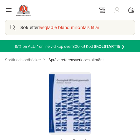
Sök efter
läsglädje bland miljontals titlar
15% på ALLT* online vid köp över 300 kr! Kod
SKOLSTART15
❯
Språk och ordböcker
Språk: referensverk och allmänt