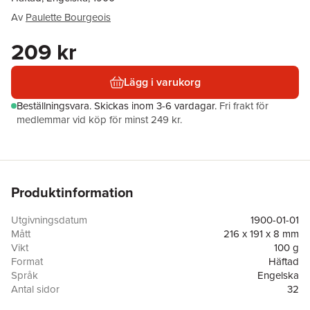
Av
Paulette Bourgeois
209 kr
Lägg i varukorg
Beställningsvara.
Skickas
inom 3-6 vardagar
.
Fri frakt för
medlemmar vid köp för minst 249 kr.
Produktinformation
Utgivningsdatum
1900-01-01
Mått
216 x 191 x 8 mm
Vikt
100 g
Format
Häftad
Språk
Engelska
Antal sidor
32
Förlag
Kids Can Press