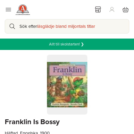
Sök efter
läsglädje bland miljontals titlar
Allt till skolstarten! ❯
Franklin Is Bossy
Häftad, Engelska, 1900