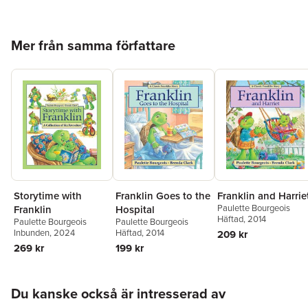
Illustratör
Brenda Clark
ISBN
9781554537853
Hoppa över listan
Mer från samma författare
Storytime with
Franklin Goes to the
Franklin and Harrie
Paulette Bourgeois
Franklin
Hospital
Häftad
, 2014
Paulette Bourgeois
Paulette Bourgeois
Inbunden
, 2024
Häftad
, 2014
209 kr
269 kr
199 kr
Hoppa över listan
Du kanske också är intresserad av