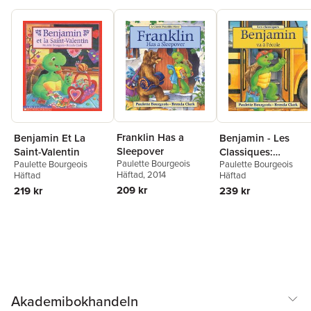
Franklin Has a
Benjamin - Les
Benjamin Et La
Sleepover
Classiques:
Saint-Valentin
Paulette Bourgeois
Paulette Bourgeois
Paulette Bourgeois
Benjamin Va ? l'?
Häftad
, 2014
Häftad
Häftad
cole
209 kr
239 kr
219 kr
Akademibokhandeln