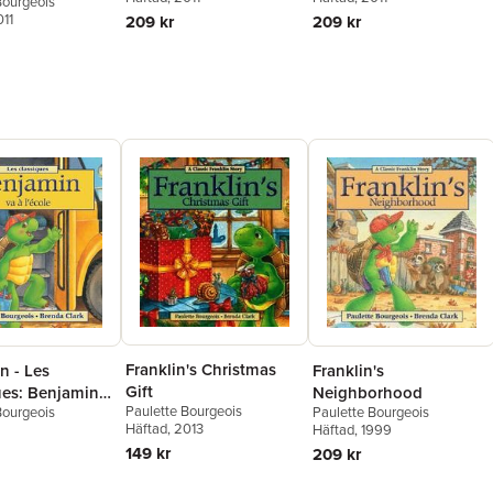
Bourgeois
011
209 kr
209 kr
Franklin's Christmas
Franklin's
n - Les
Gift
Neighborhood
ues: Benjamin
Paulette Bourgeois
Paulette Bourgeois
Bourgeois
ole
Häftad
, 2013
Häftad
, 1999
149 kr
209 kr