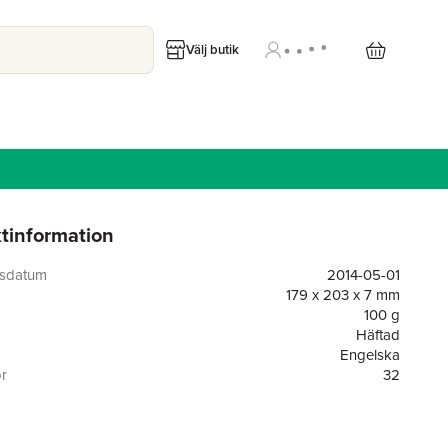
Välj butik
tinformation
gsdatum
2014-05-01
179 x 203 x 7 mm
100 g
Häftad
Engelska
or
32
Kids Can Press
Brenda Clark
9781554537259