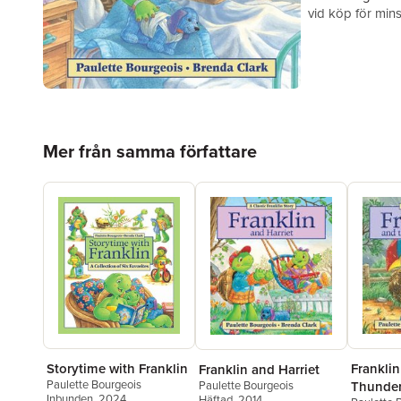
vid köp för mins
Hoppa över listan
Mer från samma författare
Storytime with Franklin
Franklin
Franklin and Harriet
Paulette Bourgeois
Paulette Bourgeois
Thunde
Inbunden
, 2024
Häftad
, 2014