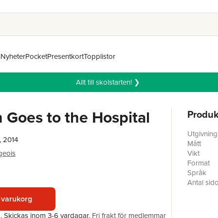
n
Nyheter
Pocket
Presentkort
Topplistor
Allt till skolstarten! ❯
n Goes to the Hospital
Produk
Utgivnin
, 2014
Mått
geois
Vikt
Format
Språk
Antal sid
Förlag
 varukorg
Illustratör
ISBN
a.
Skickas
inom 3-6 vardagar
.
Fri frakt för medlemmar