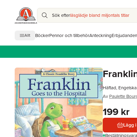
Sök efter
läsglädje bland miljontals titlar
Böcker
Pennor och tillbehör
Anteckning
Erbjudande
Allt
Frankli
Häftad, Engelska
Av
Paulette Bour
199 kr
Lägg i
Beställningsvar