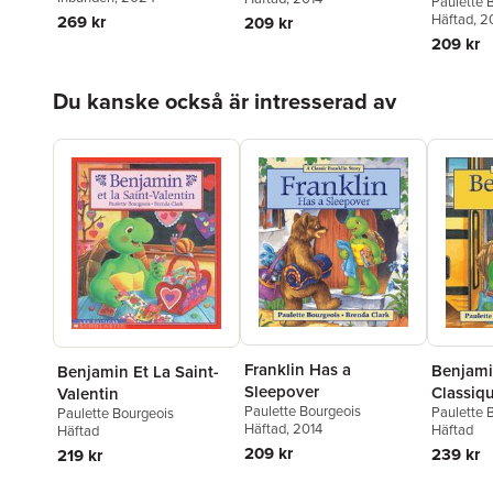
Paulette 
Häftad
, 2
269 kr
209 kr
209 kr
Hoppa över listan
Du kanske också är intresserad av
Franklin Has a
Benjami
Benjamin Et La Saint-
Sleepover
Classiq
Valentin
Paulette Bourgeois
Paulette 
Paulette Bourgeois
Va ? l'?c
Häftad
, 2014
Häftad
Häftad
209 kr
239 kr
219 kr