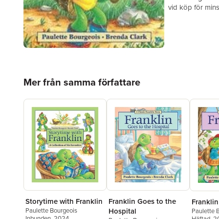
vid köp för mins
Hoppa över listan
Mer från samma författare
Storytime with Franklin
Franklin Goes to the
Franklin
Paulette Bourgeois
Hospital
Paulette 
Inbunden
, 2024
Häftad
, 2