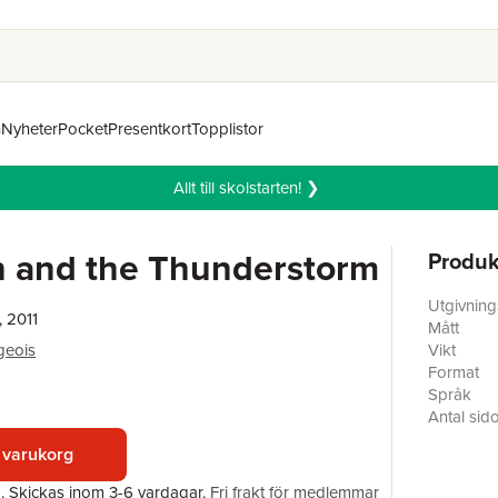
n
Nyheter
Pocket
Presentkort
Topplistor
Allt till skolstarten! ❯
n and the Thunderstorm
Produk
Utgivnin
, 2011
Mått
geois
Vikt
Format
Språk
Antal sid
Förlag
 varukorg
Illustratör
ISBN
a.
Skickas
inom 3-6 vardagar
.
Fri frakt för medlemmar