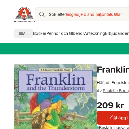
Sök efter
läsglädje bland miljontals titlar
Böcker
Pennor och tillbehör
Anteckning
Erbjudande
Allt
Frankli
Häftad, Engelska
Av
Paulette Bour
209 kr
Lägg i
Beställningsvar