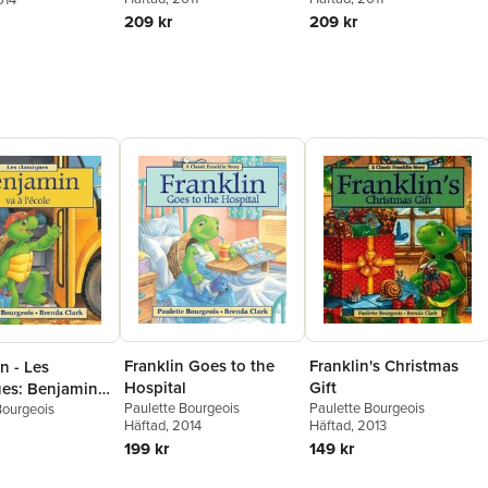
209 kr
209 kr
Franklin Goes to the
Franklin's Christmas
n - Les
Hospital
Gift
ues: Benjamin
Paulette Bourgeois
Paulette Bourgeois
ole
Bourgeois
Häftad
, 2014
Häftad
, 2013
199 kr
149 kr