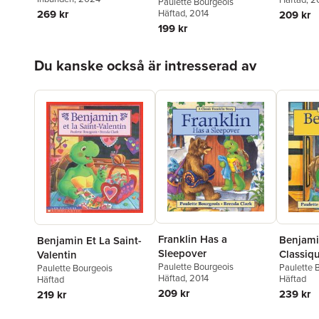
Paulette Bourgeois
269 kr
Häftad
, 2014
209 kr
199 kr
Hoppa över listan
Du kanske också är intresserad av
Franklin Has a
Benjami
Benjamin Et La Saint-
Sleepover
Classiq
Valentin
Paulette Bourgeois
Va ? l'?c
Paulette 
Paulette Bourgeois
Häftad
, 2014
Häftad
Häftad
209 kr
239 kr
219 kr