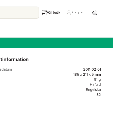
Välj butik
tinformation
gsdatum
2011-02-01
185 x 211 x 5 mm
91 g
Häftad
Engelska
or
32
Kids Can Press
Brenda Clark
9781554537297