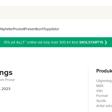
n
Nyheter
Pocket
Presentkort
Topplistor
15% på ALLT* online vid köp över 300 kr! Kod
SKOLSTART15
❯
ings
Produk
om Prose
Utgivnin
Mått
, 2023
Vikt
Format
Språk
Antal sid
Förlag