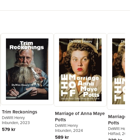
Trim Reckonings
Marriage of Anna Maye
Marriage of A
DeWitt Henry
Potts
Potts
Inbunden
, 2023
DeWitt Henry
DeWitt Henry
579 kr
Inbunden
, 2024
Häftad
, 2024
589 kr