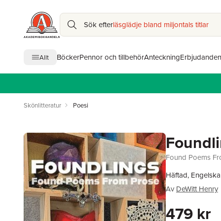
Sök efter
läsglädje bland miljontals titlar
Böcker
Pennor och tillbehör
Anteckning
Erbjudande
Allt
Skönlitteratur
Poesi
Foundl
Found Poems Fr
Häftad, Engelska
Av
DeWitt Henry
479 kr