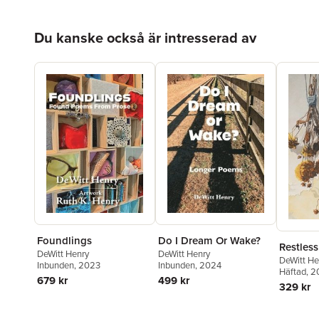
Hoppa över listan
Du kanske också är intresserad av
Foundlings
Do I Dream Or Wake?
Restless
DeWitt Henry
DeWitt Henry
DeWitt He
Inbunden
, 2023
Inbunden
, 2024
Häftad
, 
679 kr
499 kr
329 kr