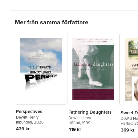
Hoppa över listan
Mer från samma författare
Perspectives
Fathering Daughters
Sweet 
DeWitt Henry
Dewitt Henry
DeWitt He
Inbunden
, 2026
Häftad
, 1999
Häftad
, 2
439 kr
419 kr
369 kr