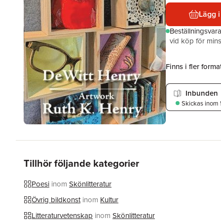
Lägg i
Beställningsvar
vid köp för mins
Finns i fler format
Inbunden
Skickas
inom 
Tillhör följande kategorier
Poesi
inom
Skönlitteratur
Övrig bildkonst
inom
Kultur
Litteraturvetenskap
inom
Skönlitteratur