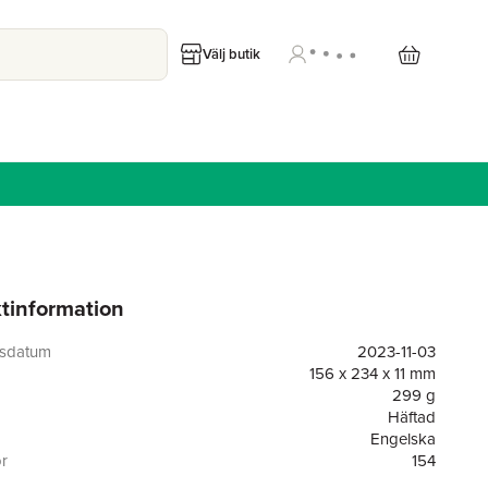
Välj butik
tinformation
gsdatum
2023-11-03
156 x 234 x 11 mm
299 g
Häftad
Engelska
or
154
Pierian Springs Press