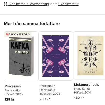
är de bärande pelarna på vilka det ryktet vilar. Kafka skrev
Skönlitteratur i översättning
inom
Skönlitteratur
Förvandlingen
under natten mellan den 6 och 7 december 1912.
Till skillnad från övriga nämnda verk publicerades
Der
Verwandlung
under författarens livstid, 1915.
Hoppa över listan
Mer från samma författare
4 POCKET FÖR 3
Metamorphosis
Processen
Processen
Franz Kafka
Franz Kafka
Franz Kafka
Häftad
, 2014
Inbunden
, 2025
Pocket
, 2025
189 kr
239 kr
129 kr