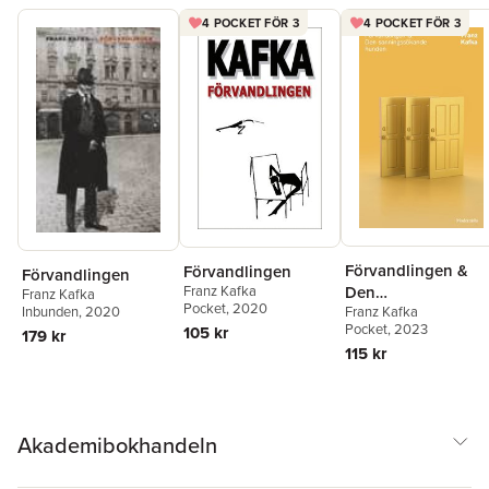
4 POCKET FÖR 3
4 POCKET FÖR 3
Förvandlingen &
Förvandlingen
Förvandlingen
Franz Kafka
Den
Franz Kafka
Pocket
, 2020
Inbunden
, 2020
Franz Kafka
sanningssökande
Pocket
, 2023
105 kr
179 kr
hunden
115 kr
Akademibokhandeln