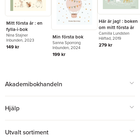
Här är jag! : boken
Mitt första år : en
om mitt första år
fylla-i-bok
Camilla Lundsten
Nina Stajner
Min första bok
Häftad
, 2019
Inbunden
, 2023
Sanna Sporrong
279 kr
149 kr
Inbunden
, 2024
199 kr
Akademibokhandeln
Hjälp
Utvalt sortiment