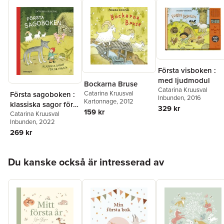
Första visboken :
med ljudmodul
Bockarna Bruse
Catarina Kruusval
Catarina Kruusval
Första sagoboken :
Inbunden
, 2016
Kartonnage
, 2012
klassiska sagor för
329 kr
159 kr
de yngsta
Catarina Kruusval
Inbunden
, 2022
269 kr
Hoppa över listan
Du kanske också är intresserad av