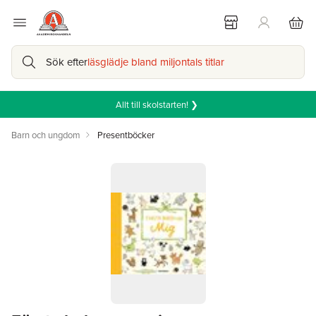
Sök efter
läsglädje bland miljontals titlar
Allt till skolstarten! ❯
Barn och ungdom
Presentböcker