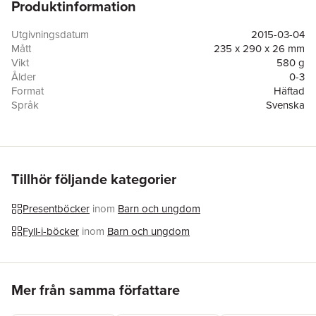
Produktinformation
Längre fram i livet kommer ni att kunna bläddra i boken
tillsammans och minnas och skratta ihop. En bok med lyxig
känsla, med praktisk spiralrygg och gott om plats för
Utgivningsdatum
2015-03-04
anteckningar och foton.
Mått
235 x 290 x 26 mm
Vikt
580 g
Ålder
0-3
Format
Häftad
Språk
Svenska
Läsålder
0-3
Antal sidor
48
Upplaga
2
Förlag
Rabén & Sjögren
Illustratör
Catarina Kruusval
Tillhör följande kategorier
ISBN
9789129696974
Miljömärkning
FSC
Presentböcker
inom
Barn och ungdom
Fyll-i-böcker
inom
Barn och ungdom
Hoppa över listan
Mer från samma författare