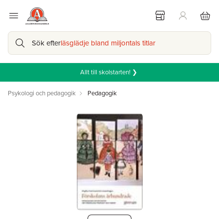
Sök efter
läsglädje bland miljontals titlar
Allt till skolstarten! ❯
Psykologi och pedagogik
Pedagogik