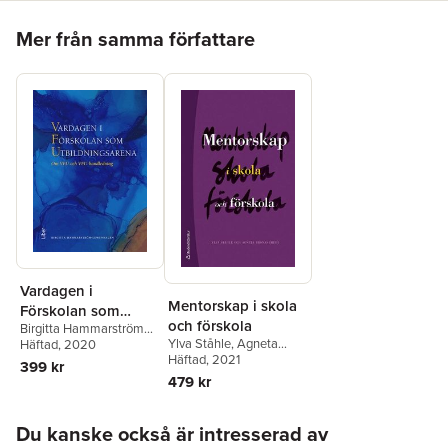
Stockholms universitet. Hennes forskning och undervisning rör
Hoppa över listan
professionsutveckling, förskoledidaktik och utbildningshistoria.
Mer från samma författare
Vardagen i
Mentorskap i skola
Förskolan som
och förskola
Birgitta Hammarström
Utbildningsarena
Ylva Ståhle
,
Agneta
Lewenhagen
Häftad
, 2020
Bronäs
Häftad
, 2021
,
Inger Eriksson
,
399 kr
Birgitta Hammarström
479 kr
Lewenhagen
,
Viveca
Lindberg
,
Eva Stålbrandt
Hoppa över listan
Edman
Du kanske också är intresserad av