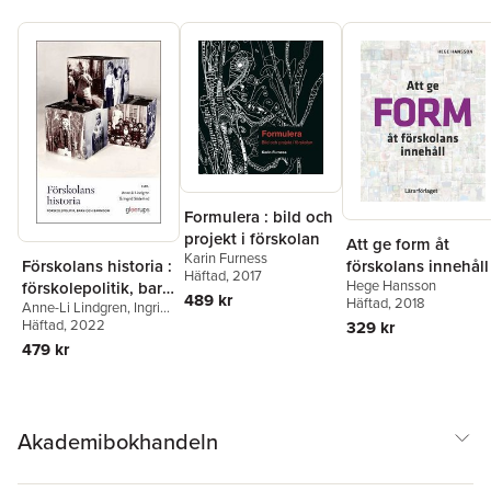
Formulera : bild och
projekt i förskolan
Att ge form åt
Karin Furness
förskolans innehåll
Förskolans historia :
Häftad
, 2017
Hege Hansson
förskolepolitik, barn
489 kr
Häftad
, 2018
Anne-Li Lindgren
,
Ingrid
och barndom
Söderlind
Häftad
, 2022
329 kr
479 kr
Akademibokhandeln