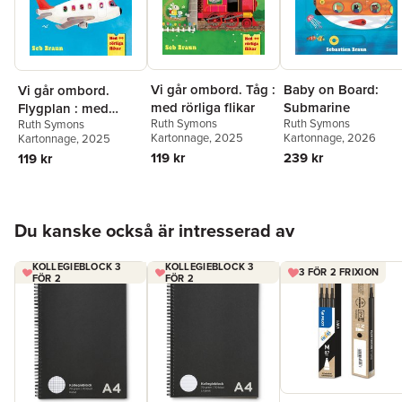
Vi går ombord. Tåg :
Baby on Board:
Vi går ombord.
med rörliga flikar
Submarine
Flygplan : med
Ruth Symons
Ruth Symons
Ruth Symons
rörliga flikar
Kartonnage
, 2025
Kartonnage
, 2026
Kartonnage
, 2025
119 kr
239 kr
119 kr
Hoppa över listan
Du kanske också är intresserad av
KOLLEGIEBLOCK 3
KOLLEGIEBLOCK 3
3 FÖR 2 FRIXION
FÖR 2
FÖR 2