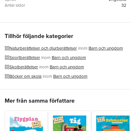
Antal sidor
32
Förlag
Templar Books
Illustratör
Sebastien Braun
ISBN
9781536241235
Tillhör följande kategorier
Naturberättelser och djurberättelser
inom
Barn och ungdom
Sportberättelser
inom
Barn och ungdom
Skolberättelser
inom
Barn och ungdom
Böcker om skola
inom
Barn och ungdom
Hoppa över listan
Mer från samma författare