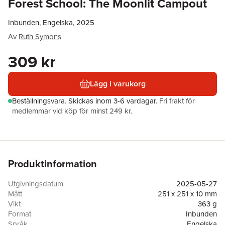
Forest School: The Moonlit Campout
Inbunden, Engelska, 2025
Av
Ruth Symons
309 kr
Lägg i varukorg
Beställningsvara.
Skickas
inom 3-6 vardagar
.
Fri frakt för
medlemmar vid köp för minst 249 kr.
Produktinformation
Utgivningsdatum
2025-05-27
Mått
251 x 251 x 10 mm
Vikt
363 g
Format
Inbunden
Språk
Engelska