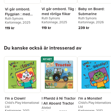
Vi går ombord. Tåg :
Baby on Board:
Vi går ombord.
med rörliga flikar
Submarine
Flygplan : med
Ruth Symons
Ruth Symons
Ruth Symons
rörliga flikar
Kartonnage
, 2025
Kartonnage
, 2026
Kartonnage
, 2025
119 kr
239 kr
119 kr
Hoppa över listan
Du kanske också är intresserad av
NYHET
I'm a Clown!
I'm a Monster!
I Ffwrdd â Ni Tractor
Child's Play International
Child's Play Internation
| All Aboard Tractor
Ltd
Ltd
Atebol
Kartonnage
, 2012
Kartonnage
, 2012