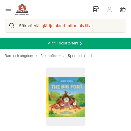
Sök efter
läsglädje bland miljontals titlar
Allt till skolstarten! ❯
Barn och ungdom
Faktaböcker
Sport och fritid