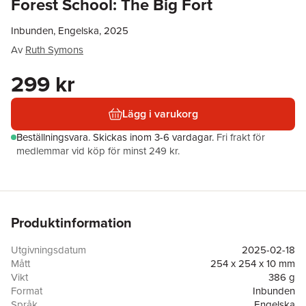
Forest School: The Big Fort
Inbunden, Engelska, 2025
Av
Ruth Symons
299 kr
Lägg i varukorg
Beställningsvara.
Skickas
inom 3-6 vardagar
.
Fri frakt för
medlemmar vid köp för minst 249 kr.
Produktinformation
Utgivningsdatum
2025-02-18
Mått
254 x 254 x 10 mm
Vikt
386 g
Format
Inbunden
Språk
Engelska