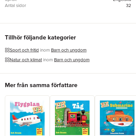
Antal sidor
32
Förlag
Templar Books
Illustratör
Sebastian Braun
ISBN
9781536238709
Tillhör följande kategorier
Sport och fritid
inom
Barn och ungdom
Natur och klimat
inom
Barn och ungdom
Hoppa över listan
Mer från samma författare