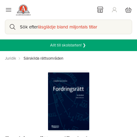
Sök efter
läsglädje bland miljontals titlar
Allt till skolstarten! ❯
Juridik
Särskilda rättsområden