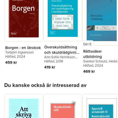
Del 5
Överskuldsättning
Borgen : en lärobok
Rättssäker
och skuldrådgivning
Torbjörn Ingvarsson
utbildning
Häftad
, 2024
Ann-Sofie Henrikson
,
i socialtjänsten
Sverker Scheutz
,
Hedvi
Torbjörn Ingvarsson
Häftad
, 2019
459 kr
Bernitz
Häftad
, 2024
,
Susanne
419 kr
Fransson
,
Torbjörn
469 kr
Ingvarsson
,
Anders
Ivarsson Westerberg
,
Hoppa över listan
Lotta Lerwall
,
Lena
Du kanske också är intresserad av
Marcusson
,
David Ryffé
Gustaf Wall