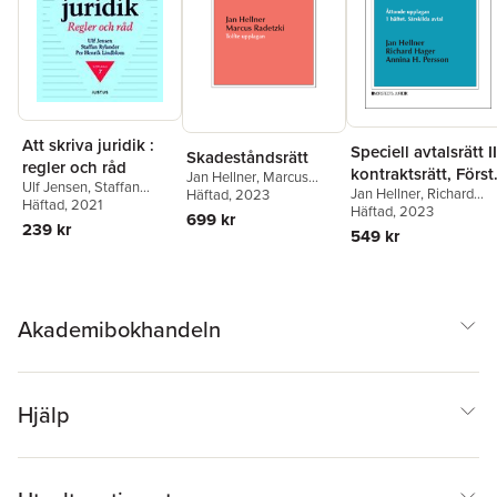
Att skriva juridik :
Speciell avtalsrätt II
Skadeståndsrätt
regler och råd
kontraktsrätt, Först
Jan Hellner
,
Marcus
Ulf Jensen
,
Staffan
Jan Hellner
,
Richard
Radetzki
Häftad
, 2023
häftet - Särskilda
Rylander
Häftad
, 2021
,
Per Henrik
Hager
Häftad
,
, 2023
Annina H.
avtal
699 kr
Lindblom
239 kr
Persson
549 kr
Akademibokhandeln
Hjälp