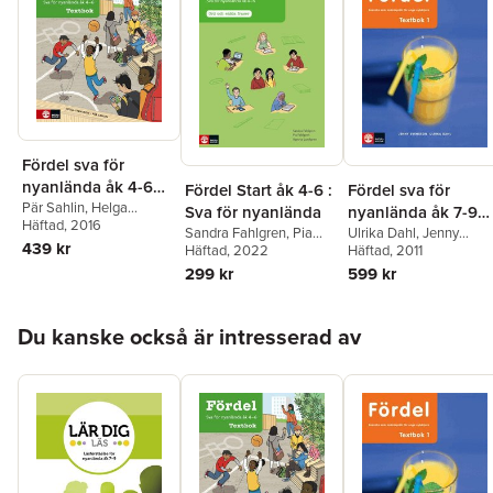
Fördel sva för
nyanlända åk 4-6
Fördel Start åk 4-6 :
Fördel sva för
Textbok
Pär Sahlin
,
Helga
Sva för nyanlända
nyanlända åk 7-9
Stensson
Häftad
, 2016
Sandra Fahlgren
,
Pia
Textbok 1
Ulrika Dahl
,
Jenny
439 kr
Fahlgren
Häftad
, 2022
,
Agneta
Svensson
Häftad
, 2011
Lundgren
299 kr
599 kr
Hoppa över listan
Du kanske också är intresserad av