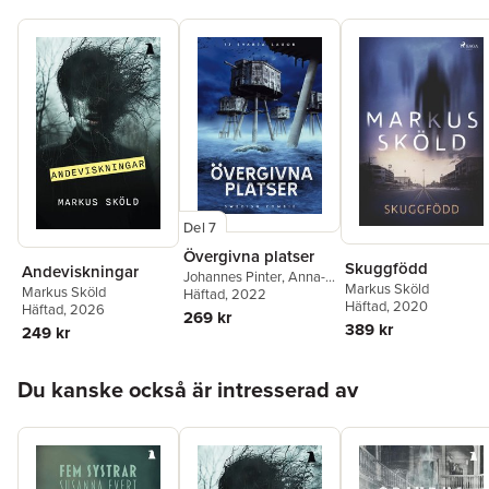
Del 7
Övergivna platser
Skuggfödd
Andeviskningar
Johannes Pinter
,
Anna-
Markus Sköld
Markus Sköld
Karin Tellgren
Häftad
, 2022
,
Markus
Häftad
, 2020
Häftad
, 2026
Sköld
,
Marie Metso
,
269 kr
389 kr
Mårten Dahlrot
,
Kristian
249 kr
Schultz
,
Lova Lovén
,
Åke
Qvarfort
,
Joni Huttunen
,
Hoppa över listan
Jonatan Olofsgård
,
Du kanske också är intresserad av
Tomas Persson
,
Eira A
Ekre
,
KG Johansson