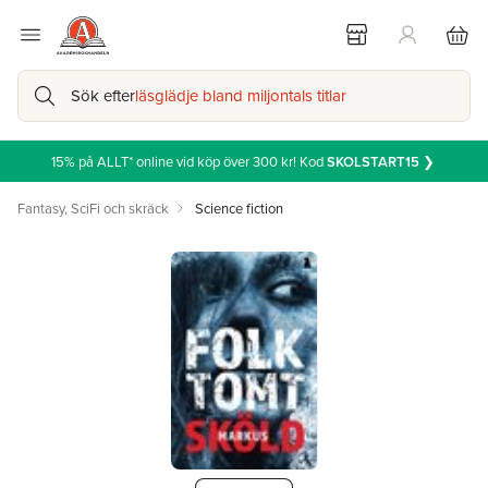
Sök efter
läsglädje bland miljontals titlar
15% på ALLT* online vid köp över 300 kr! Kod
SKOLSTART15
❯
Fantasy, SciFi och skräck
Science fiction