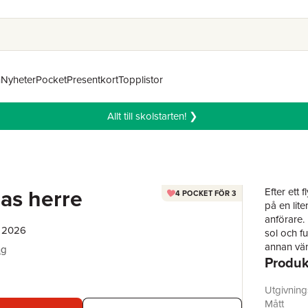
n
Nyheter
Pocket
Presentkort
Topplistor
Allt till skolstarten! ❯
as herre
Efter ett 
4 POCKET FÖR 3
på en lite
anförare. 
, 2026
sol och fu
annan vän
ng
Produk
ledarna. 
furiös he
undergång
Utgivnin
Mått