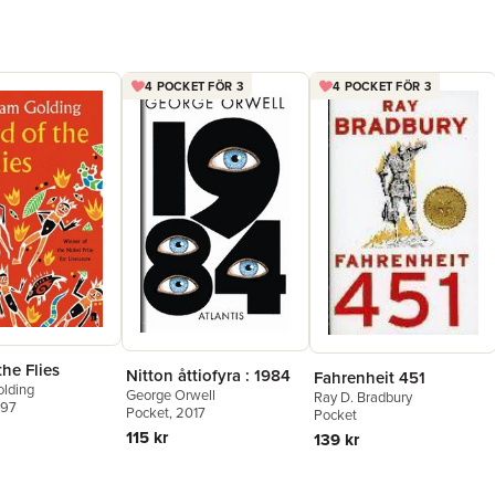
4 POCKET FÖR 3
4 POCKET FÖR 3
the Flies
Nitton åttiofyra : 1984
Fahrenheit 451
olding
George Orwell
Ray D. Bradbury
997
Pocket
, 2017
Pocket
115 kr
139 kr