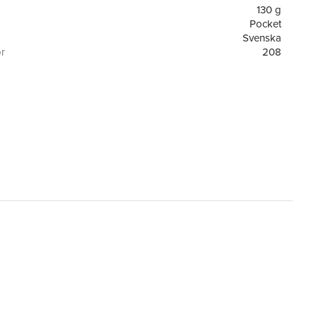
130 g
Pocket
Svenska
or
208
Albert Bonniers Förlag
9789100815455
ning
FSC
el
Lord of the Flies
re
Sonja Bergvall
ser
Nobelpriset