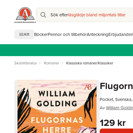
Sök efter
läsglädje bland miljontals titlar
Böcker
Pennor och tillbehör
Anteckning
Erbjudande
Allt
Skönlitteratur
Romaner
Klassiska romaner/Klassiker
Flugorn
Pocket, Svenska
Av
William Goldi
129 kr