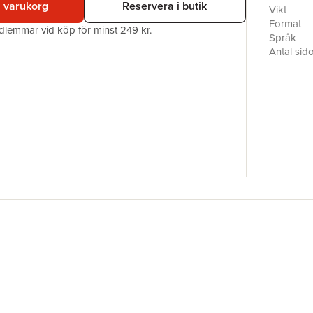
i varukorg
Reservera i butik
Vikt
Format
edlemmar vid köp för minst 249 kr.
Språk
Antal sid
Förlag
ISBN
Miljömärk
Originaltit
Översätta
Utmärkel