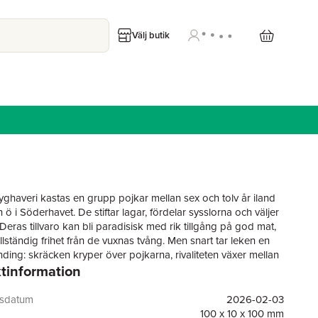
Välj butik
flyghaveri kastas en grupp pojkar mellan sex och tolv år iland
n ö i Söderhavet. De stiftar lagar, fördelar sysslorna och väljer
Deras tillvaro kan bli paradisisk med rik tillgång på god mat,
llständig frihet från de vuxnas tvång. Men snart tar leken en
ding: skräcken kryper över pojkarna, rivaliteten växer mellan
tinformation
Det som kunde varit ett spännande sommarlovsäventyr blir en
tsjakt där fruktan och grymhet slår fram och vägen mot
 ligger utstakad.
gsdatum
2026-02-03
100 x 10 x 100 mm