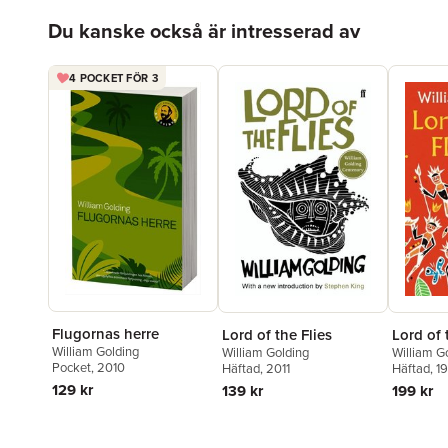
Hoppa över listan
Du kanske också är intresserad av
4 POCKET FÖR 3
Flugornas herre
Lord of the Flies
Lord of 
William Golding
William Golding
William G
Pocket
, 2010
Häftad
, 2011
Häftad
, 1
129 kr
139 kr
199 kr