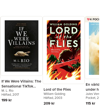
4 POCKET FÖR 
If We Were Villains: The
En världsomse
Sensational TikTok
under havet
Lord of the Flies
M. L. Rio
Book Club pick
Jules Verne
William Golding
Häftad
, 2017
Pocket
, 2022
Häftad
, 2003
199 kr
115 kr
209 kr