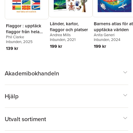
Barnens atlas för at
Länder, kartor,
Flaggor : upptäck
upptäcka världen
flaggor och platser
flaggor från hela
Anita Ganeri
Andrea Mills
Phil Clarke
världen
Inbunden
, 2024
Inbunden
, 2021
Inbunden
, 2025
199 kr
199 kr
139 kr
Akademibokhandeln
Hjälp
Utvalt sortiment