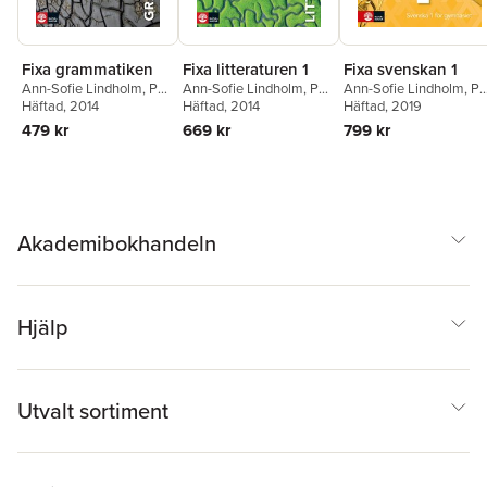
Fixa svenskan 1
Fixa grammatiken
Fixa litteraturen 1
Ann-Sofie Lindholm
,
Pä
Ann-Sofie Lindholm
,
Pär
Ann-Sofie Lindholm
,
Pär
Sahlin
Häftad
,
, 2019
Helga Stensson
Sahlin
Häftad
,
, 2014
Helga Stensson
Sahlin
Häftad
,
, 2014
Helga Stensson
799 kr
479 kr
669 kr
Akademibokhandeln
Hjälp
Utvalt sortiment