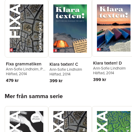
genremedvetenhet. Här presenteras bland annat essäer,
reportage, utredande tal och litteraturhistoriska analyser
Extramaterial och Digitalbok
Fixa svenskan fortsätter på webben! Till grammatikavsnittet i
Fixa svenskan 2
finns det webbövningar. Digitalboken är en
kopia av den tryckta boken.
Klara texten! D
Fixa grammatiken
Klara texten! C
Ann-Sofie Lindholm
Ann-Sofie Lindholm
,
Pär
Ann-Sofie Lindholm
Häftad
, 2014
Sahlin
Häftad
,
, 2014
Helga Stensson
Häftad
, 2014
399 kr
479 kr
399 kr
Hoppa över listan
Mer från samma serie