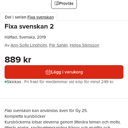
Provläs
Del i serien
Fixa svenskan
Fixa svenskan 2
Häftad, Svenska, 2019
Av
Ann-Sofie Lindholm
,
Pär Sahlin
,
Helga Stensson
889 kr
Lägg i varukorg
Skickas
.
Fri frakt för medlemmar vid köp för minst 249 kr.
Fixa svenskan
kan användas även för Gy 25.
Kompletta kursböcker
Kursböckerna lotsar eleverna genom litterära teman och motiv,
litterär analys, språkvetenskapliga frågor och muntlig och