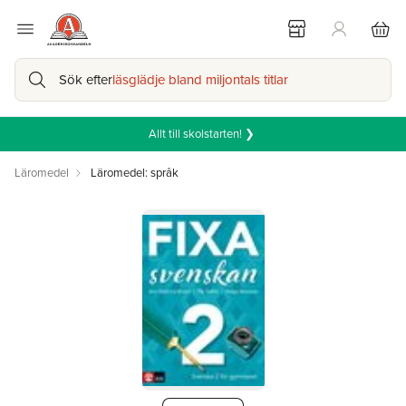
Sök efter
läsglädje bland miljontals titlar
Allt till skolstarten! ❯
Läromedel
Läromedel: språk