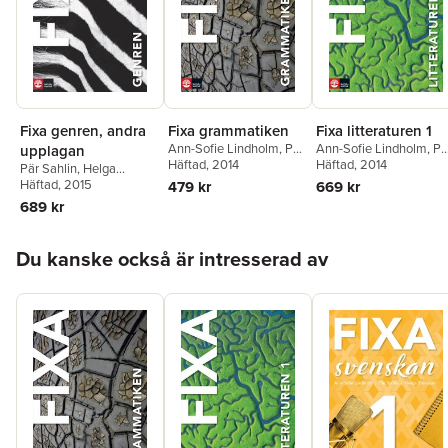
Fixa genren, andra
Fixa grammatiken
Fixa litteraturen 1
Ann-Sofie Lindholm
,
Pär
Ann-Sofie Lindholm
,
Pä
upplagan
Sahlin
Häftad
,
, 2014
Helga Stensson
Sahlin
Häftad
,
, 2014
Helga Stensson
Pär Sahlin
,
Helga
Stensson
Häftad
, 2015
479 kr
669 kr
689 kr
Hoppa över listan
Du kanske också är intresserad av