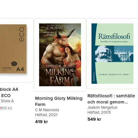
eblock A4
t ECO
Rättsfilosofi : samhälle
Morning Glory Milking
n Stora A
och moral genom
Farm
Joakim Nergelius
r
tiderna
69 kr
C M Nascosta
Häftad
, 2005
Häftad
, 2021
549 kr
419 kr