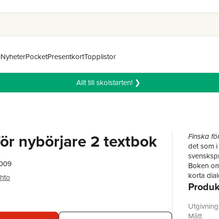
n
Nyheter
Pocket
Presentkort
Topplistor
Allt till skolstarten! ❯
för nybörjare 2 textbok
Finska fö
det som i 
svenskspr
2009
Boken omf
korta dia
hto
Produk
övningar 
motsvarar 
För den i
Utgivnin
och utveckl
Mått