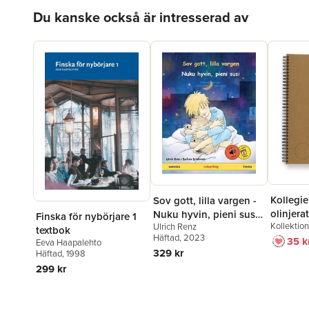
Hoppa över listan
Du kanske också är intresserad av
Kollegi
Sov gott, lilla vargen -
olinjera
Nuku hyvin, pieni susi
Finska för nybörjare 1
Kollektio
Ulrich Renz
(svenska - finska)
textbok
Häftad
, 2023
35 k
Eeva Haapalehto
329 kr
Häftad
, 1998
299 kr