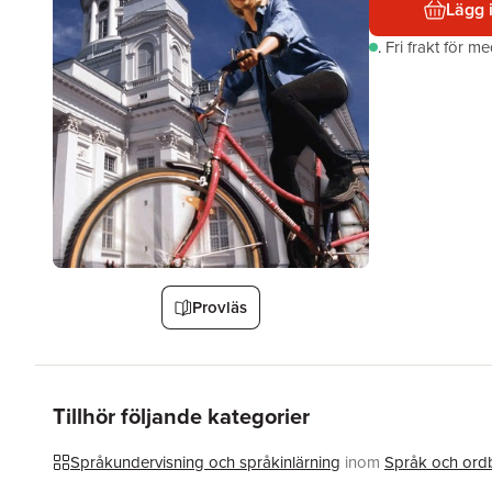
Lägg 
.
Fri frakt för m
Provläs
Tillhör följande kategorier
Språkundervisning och språkinlärning
inom
Språk och ord