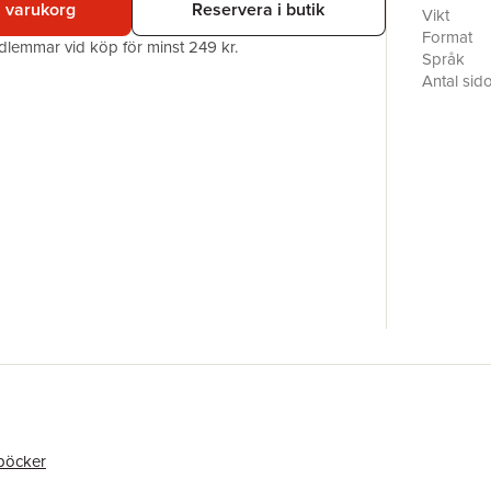
i varukorg
Reservera i butik
Facit och 
Vikt
Ljudet är 
Format
edlemmar vid köp för minst 249 kr.
nybörjare
Språk
Finska fö
Antal sid
Boken be
Upplaga
utökat or
Förlag
Illustratör
ISBN
böcker