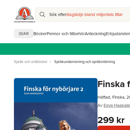
Sök efter
läsglädje bland miljontals titlar
Böcker
Pennor och tillbehör
Anteckning
Erbjudande
Allt
Språk och ordböcker
Språkundervisning och språkinlärning
Finska 
Häftad, Finska, 
Av
Eeva Haapale
299 kr