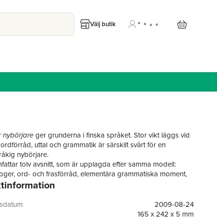
Välj butik
r nybörjare
ger grunderna i finska språket. Stor vikt läggs vid
ordförråd, uttal och grammatik är särskilt svårt för en
åkig nybörjare.
attar tolv avsnitt, som är upplagda efter samma modell:
loger, ord- och frasförråd, elementära grammatiska moment,
tinformation
och repetition av föregående avsnitt. Varje avsnitt i boken
ungefär lärostoffet för en lektion.
ntresserade finns även ett avsnitt om finska språket: ursprung
gsdatum
2009-08-24
ing, struktur, skillnader i tal- och skriftspråk, uttal.
165 x 242 x 5 mm