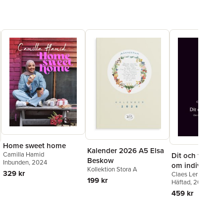
Home sweet home
Kalender 2026 A5 Elsa
Camilla Hamid
Dit och tillbaka
Beskow
Inbunden
, 2024
om individ och
Kollektion Stora A
329 kr
Claes Lernestedt
i straffrätten
199 kr
Häftad
, 2010
459 kr