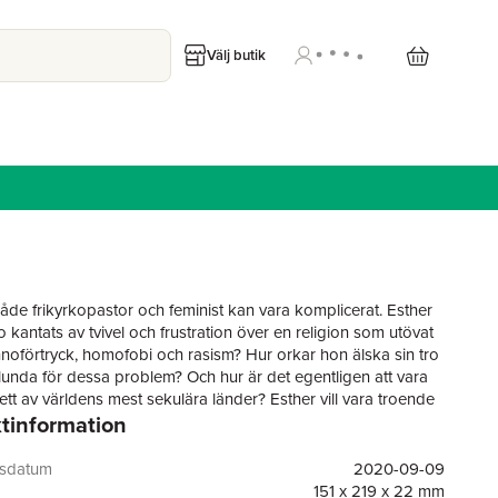
Välj butik
både frikyrkopastor och feminist kan vara komplicerat. Esther
 kantats av tvivel och frustration över en religion som utövat
noförtryck, homofobi och rasism? Hur orkar hon älska sin tro
blunda för dessa problem? Och hur är det egentligen att vara
ett av världens mest sekulära länder? Esther vill vara troende
tinformation
förenkla eller förminska och löser det genom att vara vän med
ro och sina tvivel. Feministpastorns tro och tvivel ger en glimt
et som kristen kan se ut och visar på att det är fullt rimligt att
gsdatum
2020-09-09
nde, feminist och allierad för HBTQ-personers rättigheter.
151 x 219 x 22 mm