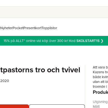
n
Nyheter
Pocket
Presentkort
Topplistor
15% på ALLT* online vid köp över 300 kr! Kod
SKOLSTART15
❯
tpastorns tro och tvivel
Att vara 
Kazens tro
både kvin
, 2020
utan att 
troende i 
Produk
utan att 
både sin t
av hur liv
Utgivnin
vara troe
Mått