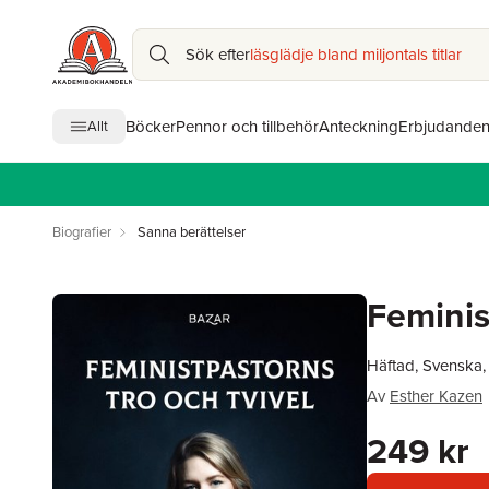
Sök efter
läsglädje bland miljontals titlar
Böcker
Pennor och tillbehör
Anteckning
Erbjudande
Allt
Biografier
Sanna berättelser
Feminis
Häftad, Svenska
Av
Esther Kazen
249 kr