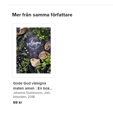
Hoppa över listan
Mer från samma författare
Gode Gud välsigna
maten amen : En bok
Johanna Gustavsson
,
Joel
om bordsbön
Halldorf
Inbunden
,
Esther Kazen
, 2018
,
Anne
Lamott
,
Kristian Lundberg
,
69 kr
Åsa Molin
,
John Sjögren
,
Norman Wirzba
Hoppa över listan