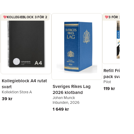
KOLLEGIEBLOCK 3 FÖR 2
3 FÖR 2 FRIXIO
Refill Frixion Ba
pack svart
Kollegieblock A4 rutat
Pilot
Sveriges Rikes Lag
svart
119 kr
Kollektion Stora A
2026 klotband
Johan Munck
39 kr
Inbunden
, 2026
1 649 kr