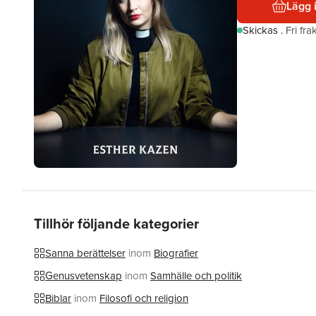
Lägg 
Skickas
.
Fri fr
Tillhör följande kategorier
Sanna berättelser
inom
Biografier
Genusvetenskap
inom
Samhälle och politik
Biblar
inom
Filosofi och religion