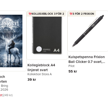
KOLLEGIEBLOCK 3 FÖR 2
3 FÖR 2 FRIXION
Kulspetspenna Frixion
Ball Clicker 0.7 svart,
Kollegieblock A4
Pilot
raderbar
linjerat svart
55 kr
Kollektion Stora A
och
39 kr
orten
 Bring
, 2026
kr
249 kr